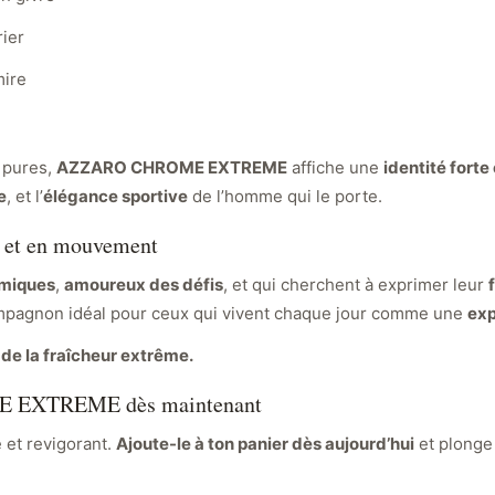
rier
mire
s pures,
AZZARO CHROME EXTREME
affiche une
identité fort
e
, et l’
élégance sportive
de l’homme qui le porte.
x et en mouvement
miques
,
amoureux des défis
, et qui cherchent à exprimer leur
mpagnon idéal pour ceux qui vivent chaque jour comme une
exp
 de la fraîcheur extrême.
 EXTREME dès maintenant
 et revigorant.
Ajoute-le à ton panier dès aujourd’hui
et plonge 