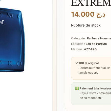
EXTREM
14.000
د.ج
Rupture de stock
Catégorie :
Parfums Homm
Étiquette :
Eau de Parfum
Marque :
AZZARO
✓
100 % original
Parfum authentique, sce
jamais ouvert.
Paiement à la livraiso
Payez votre commande
de sa réception.