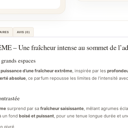
AIRES
AVIS (0)
Une fraîcheur intense au sommet de l’adr
 grands espaces
a
puissance d’une fraîcheur extrême
, inspirée par les
profondeu
berté absolue
, ce parfum repousse les limites de l’intensité av
ontrastée
eme
surprend par sa
fraîcheur saisissante
, mêlant agrumes écla
à un fond
boisé et puissant
, pour une tenue longue durée et u
on givré