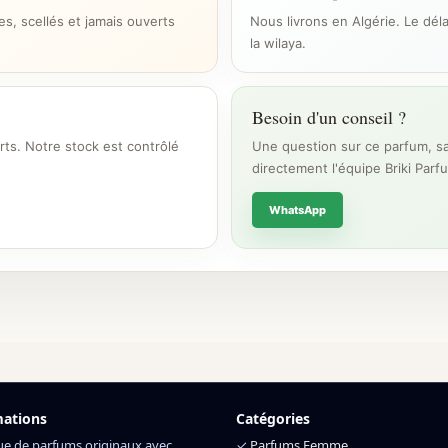
s, scellés et jamais ouverts
Nous livrons en Algérie. Le dél
la wilaya.
Besoin d'un conseil ?
rts. Notre stock est contrôlé
Une question sur ce parfum, sa
directement l'équipe Briki Parf
WhatsApp
mations
Catégories
ue de parfums originaux avec
✓
Parfums Femme