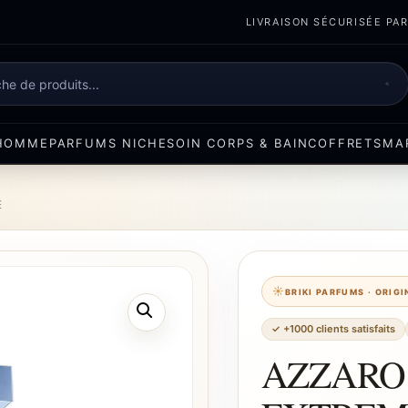
LIVRAISON SÉCURISÉE PART
e
HOMME
PARFUMS NICHE
SOIN CORPS & BAIN
COFFRETS
MA
E
BRIKI PARFUMS · ORIG
✓ +1000 clients satisfaits
AZZARO