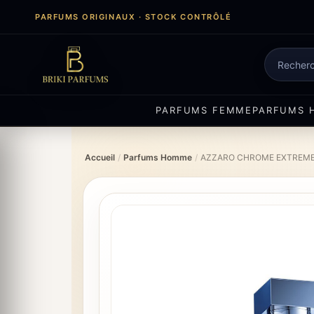
Aller
PARFUMS ORIGINAUX · STOCK CONTRÔLÉ
au
contenu
Recherch
de
produits
PARFUMS FEMME
PARFUMS 
Accueil
/
Parfums Homme
/
AZZARO CHROME EXTREM