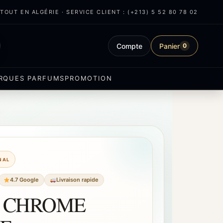
OUT EN ALGÉRIE · SERVICE CLIENT : (+213) 5 52 80 78 02
Compte
Panier
0
RQUES PARFUMS
PROMOTION
INAL
4.7 Google
Livraison rapide
 CHROME