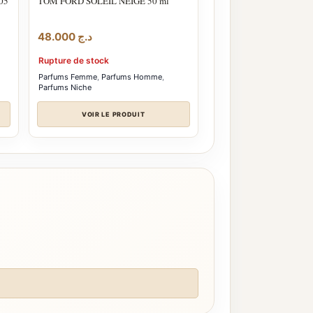
05
TOM FORD SOLEIL NEIGE 50 ml
48.000
د.ج
Rupture de stock
Parfums Femme
,
Parfums Homme
,
Parfums Niche
VOIR LE PRODUIT