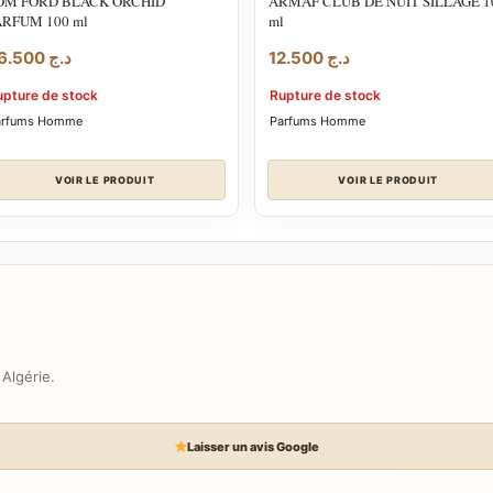
OM FORD BLACK ORCHID
ARMAF CLUB DE NUIT SILLAGE 1
ARFUM 100 ml
ml
36.500
د.ج
12.500
د.ج
upture de stock
Rupture de stock
arfums Homme
Parfums Homme
VOIR LE PRODUIT
VOIR LE PRODUIT
 Algérie.
Laisser un avis Google