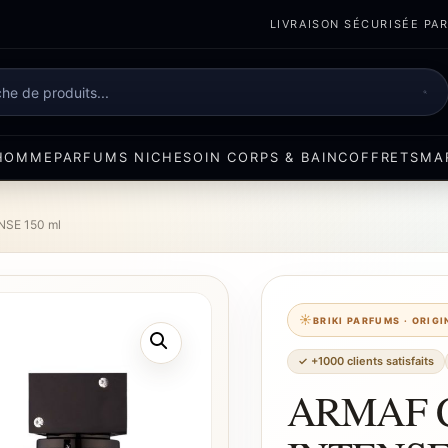
LIVRAISON SÉCURISÉE PART
e
HOMME
PARFUMS NICHE
SOIN CORPS & BAIN
COFFRETS
MA
NSE 150 ml
BRIKI PARFUMS · ORIG
✓ +1000 clients satisfaits
ARMAF 