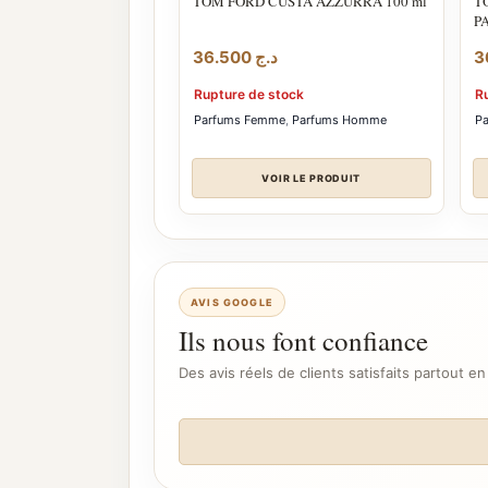
TOM FORD CUSTA AZZURRA 100 ml
T
P
36.500
د.ج
Rupture de stock
R
Parfums Femme
,
Parfums Homme
P
VOIR LE PRODUIT
AVIS GOOGLE
Ils nous font confiance
Des avis réels de clients satisfaits partout en