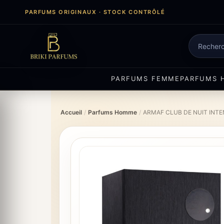
Aller
PARFUMS ORIGINAUX · STOCK CONTRÔLÉ
au
contenu
Recherch
de
produits
PARFUMS FEMME
PARFUMS 
Accueil
/
Parfums Homme
/
ARMAF CLUB DE NUIT INTE