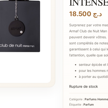
INTENSE 
18.500
د.ج
Surprenez par votre masc
Armaf Club de Nuit Man 
peuvent devenir vôtres.
sont complétés de notes f
garantissent à celui qui 
l’attention, quelle que soi
senteur épicée et 
pour les hommes m
à porter au quotid
Rupture de stock
Catégorie :
Parfums Homm
Étiquette :
Parfum