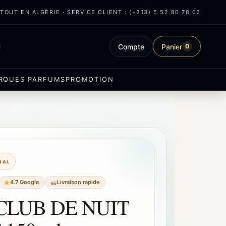
OUT EN ALGÉRIE · SERVICE CLIENT : (+213) 5 52 80 78 02
Compte
Panier
0
RQUES PARFUMS
PROMOTION
INAL
4.7 Google
Livraison rapide
CLUB DE NUIT