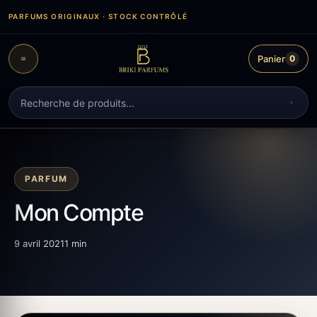
Aller
PARFUMS ORIGINAUX · STOCK CONTRÔLÉ
au
contenu
Panier
0
Recherche
de
produits
PARFUM
Mon Compte
9 avril 2021
1 min