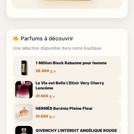
Parfums à découvrir
Une sélection disponible dans notre boutique.
1 Million Black Rabanne pour homme
26.500
د.ج
La Vie est Belle L’Elixir Very Cherry
Lancôme
31.500
د.ج
HERMÈS Barénia Pleine Fleur
31.500
د.ج
GIVENCHY L’INTERDIT ANGÉLIQUE ROUGE