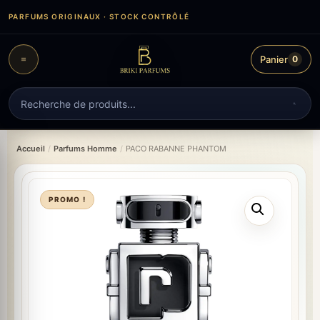
Aller
PARFUMS ORIGINAUX · STOCK CONTRÔLÉ
au
contenu
Panier
0
Recherche
de
produits
Accueil
/
Parfums Homme
/
PACO RABANNE PHANTOM
PROMO !