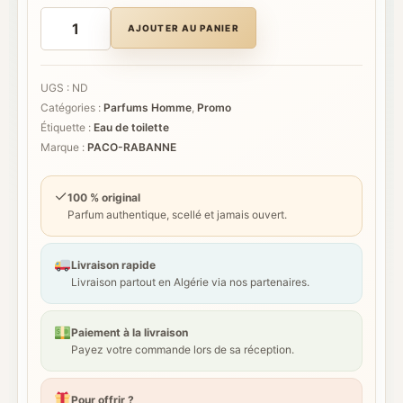
quantité
de
AJOUTER AU PANIER
PACO
RABANNE
PHANTOM
UGS :
ND
Catégories :
Parfums Homme
,
Promo
Étiquette :
Eau de toilette
Marque :
PACO-RABANNE
✓
100 % original
Parfum authentique, scellé et jamais ouvert.
Livraison rapide
Livraison partout en Algérie via nos partenaires.
Paiement à la livraison
Payez votre commande lors de sa réception.
Pour offrir ?