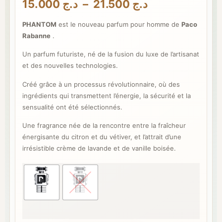
Plage
15.000
د.ج
–
21.500
د.ج
de
PHANTOM
est le nouveau parfum pour homme de
Paco
prix :
Rabanne
.
د.ج 15.000
à
Un parfum futuriste, né de la fusion du luxe de l’artisanat
د.ج 21.500
et des nouvelles technologies.
Créé grâce à un processus révolutionnaire, où des
ingrédients qui transmettent l’énergie, la sécurité et la
sensualité ont été sélectionnés.
Une fragrance née de la rencontre entre la fraîcheur
énergisante du citron et du vétiver, et l’attrait d’une
irrésistible crème de lavande et de vanille boisée.