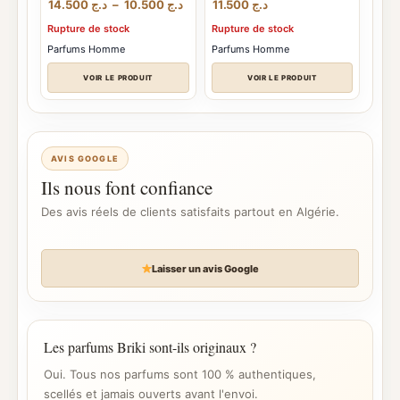
Plage
14.500
د.ج
–
10.500
د.ج
11.500
د.ج
de
Rupture de stock
Rupture de stock
prix :
د.ج 10.500
Parfums Homme
Parfums Homme
à
د.ج 14.500
VOIR LE PRODUIT
VOIR LE PRODUIT
AVIS GOOGLE
Ils nous font confiance
Des avis réels de clients satisfaits partout en Algérie.
Laisser un avis Google
Les parfums Briki sont-ils originaux ?
Oui. Tous nos parfums sont 100 % authentiques,
scellés et jamais ouverts avant l'envoi.