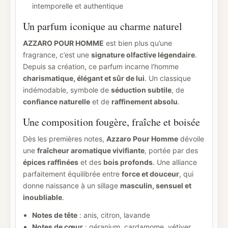
intemporelle et authentique
Un parfum iconique au charme naturel
AZZARO POUR HOMME
est bien plus qu’une
fragrance, c’est une
signature olfactive légendaire
.
Depuis sa création, ce parfum incarne l’homme
charismatique, élégant et sûr de lui
. Un classique
indémodable, symbole de
séduction subtile
, de
confiance naturelle
et de
raffinement absolu
.
Une composition fougère, fraîche et boisée
Dès les premières notes,
Azzaro Pour Homme
dévoile
une
fraîcheur aromatique vivifiante
, portée par des
épices raffinées
et des
bois profonds
. Une alliance
parfaitement équilibrée entre
force et douceur
, qui
donne naissance à un sillage
masculin, sensuel et
inoubliable
.
Notes de tête
: anis, citron, lavande
Notes de cœur
: géranium, cardamome, vétiver