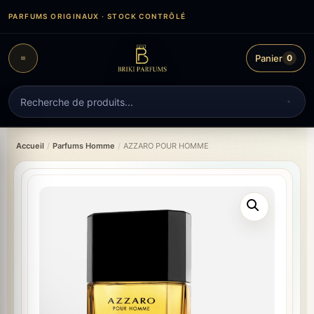
Aller
PARFUMS ORIGINAUX · STOCK CONTRÔLÉ
au
contenu
Panier
0
Recherche
de
produits
Accueil
/
Parfums Homme
/
AZZARO POUR HOMME