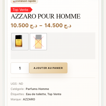
Livraison rapide
Top Vente
AZZARO POUR HOMME
Plage
10.500
د.ج
–
14.500
د.ج
de
prix :
د.ج 10.500
à
د.ج 14.500
quantité
de
AJOUTER AU PANIER
AZZARO
POUR
HOMME
UGS :
ND
Catégorie :
Parfums Homme
Étiquettes :
Eau de toilette
,
Top Vente
Marque :
AZZARO