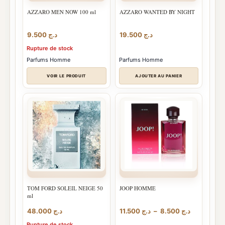
AZZARO MEN NOW 100 ml
AZZARO WANTED BY NIGHT
9.500
د.ج
19.500
د.ج
Rupture de stock
Parfums Homme
Parfums Homme
VOIR LE PRODUIT
AJOUTER AU PANIER
TOM FORD SOLEIL NEIGE 50
JOOP HOMME
ml
Plage
48.000
د.ج
11.500
د.ج
–
8.500
د.ج
de
Rupture de stock