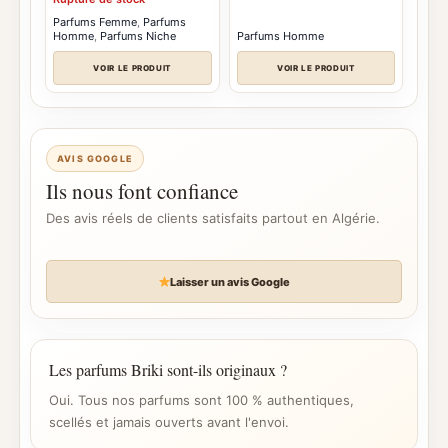
prix :
د.ج 8.500
Parfums Femme
,
Parfums
Homme
,
Parfums Niche
Parfums Homme
à
د.ج 11.500
VOIR LE PRODUIT
VOIR LE PRODUIT
AVIS GOOGLE
Ils nous font confiance
Des avis réels de clients satisfaits partout en Algérie.
Laisser un avis Google
Les parfums Briki sont-ils originaux ?
Oui. Tous nos parfums sont 100 % authentiques,
scellés et jamais ouverts avant l'envoi.