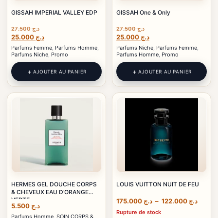
GISSAH IMPERIAL VALLEY EDP
GISSAH One & Only
27.500
د.ج
27.500
د.ج
Le
Le
Le
Le
25.000
د.ج
25.000
د.ج
prix
prix
prix
prix
Parfums Femme
,
Parfums Homme
,
Parfums Niche
,
Parfums Femme
,
initial
actuel
initial
actuel
Parfums Niche
,
Promo
Parfums Homme
,
Promo
était :
est :
était :
est :
د.ج 25.000.
د.ج 27.500.
د.ج 25.000.
د.ج 27.500.
AJOUTER AU PANIER
AJOUTER AU PANIER
HERMES GEL DOUCHE CORPS
LOUIS VUITTON NUIT DE FEU
& CHEVEUX EAU D’ORANGE
VERTE
Plage
175.000
د.ج
–
122.000
د.ج
5.500
د.ج
de
Rupture de stock
Parfums Homme
,
SOIN CORPS &
prix :