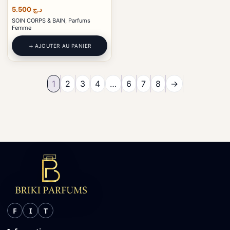
5.500
د.ج
SOIN CORPS & BAIN
,
Parfums
Femme
AJOUTER AU PANIER
1
2
3
4
…
6
7
8
→
F
I
T