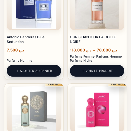
Antonio Banderas Blue
CHRISTIAN DIOR LA COLLE
Seduction
NOIRE
Plage
7.500
د.ج
118.000
د.ج
–
78.000
د.ج
de
Parfums Femme
,
Parfums Homme
,
prix :
Parfums Homme
Parfums Niche
د.ج 78.000
à
AJOUTER AU PANIER
VOIR LE PRODUIT
PROMO !
PROMO !