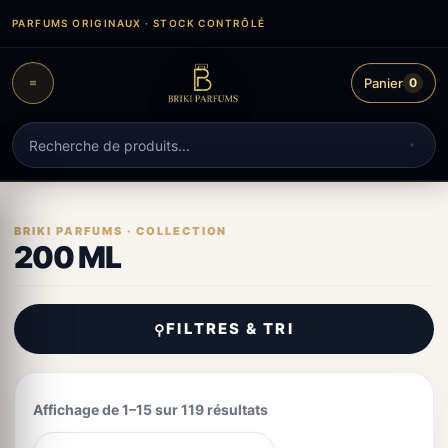
Aller
PARFUMS ORIGINAUX · STOCK CONTRÔLÉ
au
contenu
Panier
0
Recherche
de
produits
200 ML
FILTRES & TRI
⚲
Affichage de 1–15 sur 119 résultats