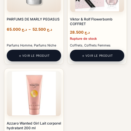
PARFUMS DE MARLY PEGASUS
Viktor & Rolf Flowerbomb
COFFRET
Plage
65.000
د.ج
–
52.500
د.ج
28.500
د.ج
de
prix :
Rupture de stock
د.ج 52.500
Parfums Homme
,
Parfums Niche
Coffrets
,
Coffrets Femmes
à
د.ج 65.000
VOIR LE PRODUIT
VOIR LE PRODUIT
Azzaro Wanted Girl Lait corporel
hydratant 200 ml