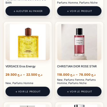
BAIN
Parfums Homme
,
Parfums Niche
 122.000
à
AJOUTER AU PANIER
VOIR LE PRODUIT
VERSACE Eros Energy
CHRISTIAN DIOR ROSE STAR
Plage
Plage
29.500
د.ج
–
22.500
د.ج
118.000
د.ج
–
78.000
د.ج
de
de
New
,
Parfums Femme
,
Parfums
prix :
prix :
New
,
Parfums Homme
Homme
,
Parfums Niche
د.ج 78.000
د.ج 22.500
à
à
VOIR LE PRODUIT
VOIR LE PRODUIT
د.ج 29.500