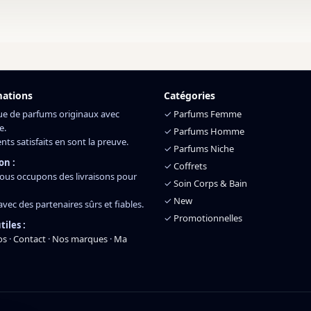
mations
Catégories
ue de parfums originaux avec
✓
Parfums Femme
e.
✓
Parfums Homme
ents satisfaits en sont la preuve.
✓
Parfums Niche
on :
✓
Coffrets
ous occupons des livraisons pour
✓
Soin Corps & Bain
✓
New
 avec des partenaires sûrs et fiables.
✓
Promotionnelles
tiles :
os
·
Contact
·
Nos marques
·
Ma