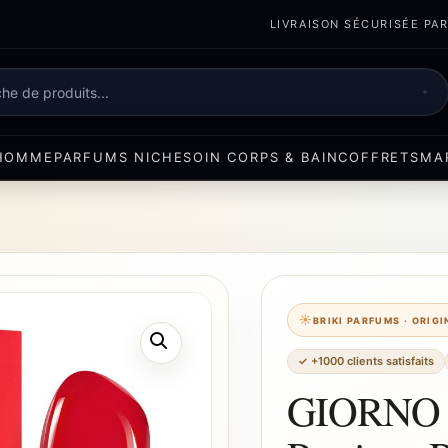
LIVRAISON SÉCURISÉE PART
e
HOMME
PARFUMS NICHE
SOIN CORPS & BAIN
COFFRETS
MA
BRIKI PARFUMS · ORIG
✓ +1000 clients satisfaits
GIORNO A