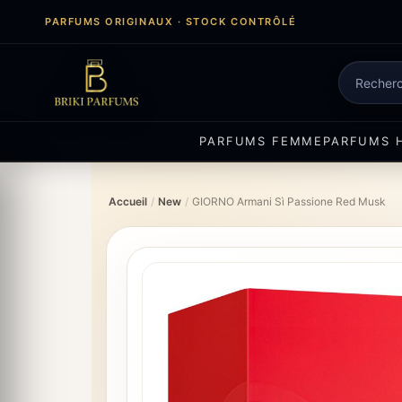
Aller
PARFUMS ORIGINAUX · STOCK CONTRÔLÉ
au
contenu
Recherch
de
produits
PARFUMS FEMME
PARFUMS 
Accueil
/
New
/
GIORNO Armani Sì Passione Red Musk