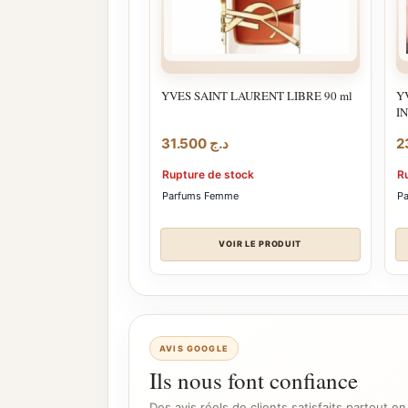
YVES SAINT LAURENT LIBRE 90 ml
Y
I
31.500
د.ج
Rupture de stock
R
Parfums Femme
P
VOIR LE PRODUIT
AVIS GOOGLE
Ils nous font confiance
Des avis réels de clients satisfaits partout en