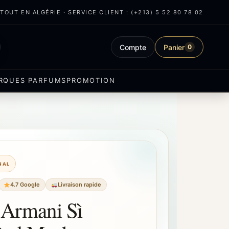
OUT EN ALGÉRIE · SERVICE CLIENT : (+213) 5 52 80 78 02
Compte
Panier
0
RQUES PARFUMS
PROMOTION
INAL
4.7 Google
Livraison rapide
rmani Sì