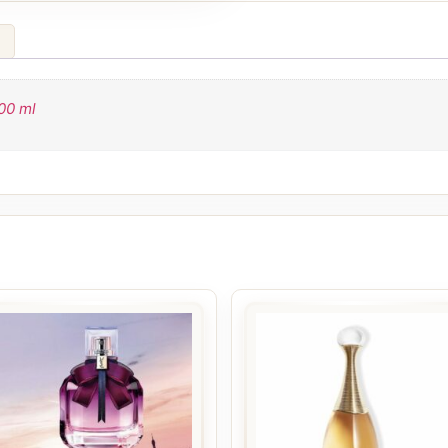
)
00 ml