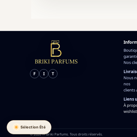
Infor
Boutiq
garanti
Nos cli
Livrais
F
I
T
Nous n
nos
clients
Liens u
À prop
wishlist
Sélection Été
© 2026 — Briki Parfums. Tous droits réservés.