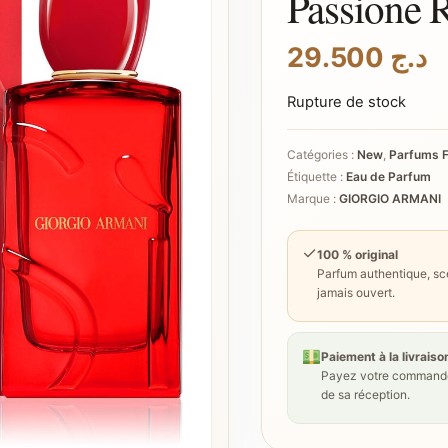
Passione 
29.500
د.ج
Rupture de stock
Catégories :
New
,
Parfums 
Étiquette :
Eau de Parfum
Marque :
GIORGIO ARMANI
✓
100 % original
Parfum authentique, sce
jamais ouvert.
Paiement à la livraiso
Payez votre commande
de sa réception.