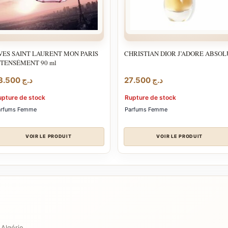
VES SAINT LAURENT MON PARIS
CHRISTIAN DIOR J’ADORE ABSOL
NTENSÉMENT 90 ml
23.500
د.ج
27.500
د.ج
upture de stock
Rupture de stock
arfums Femme
Parfums Femme
VOIR LE PRODUIT
VOIR LE PRODUIT
 Algérie.