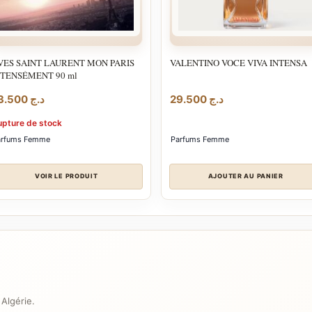
VES SAINT LAURENT MON PARIS
VALENTINO VOCE VIVA INTENSA
NTENSÉMENT 90 ml
23.500
د.ج
29.500
د.ج
upture de stock
arfums Femme
Parfums Femme
VOIR LE PRODUIT
AJOUTER AU PANIER
 Algérie.