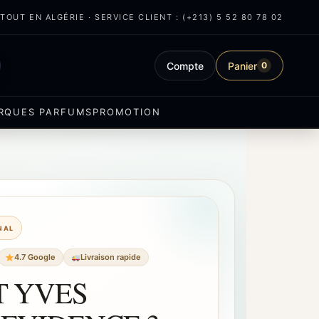
OUT EN ALGÉRIE · SERVICE CLIENT : (+213) 5 52 80 78 02
Compte
Panier
0
RQUES PARFUMS
PROMOTION
INAL
4.7 Google
Livraison rapide
T YVES