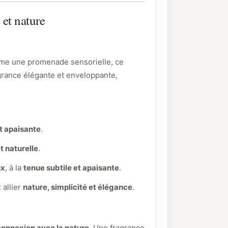
 et nature
me une promenade sensorielle, ce
grance élégante et enveloppante,
t apaisante
.
t naturelle
.
ux
, à la
tenue subtile et apaisante
.
: allier
nature, simplicité et élégance
.
connexion avec la nature
. Une fragrance