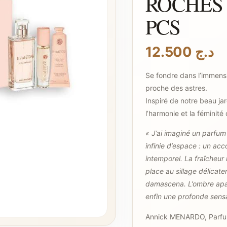
ROCHES 
PCS
12.500
د.ج
Se fondre dans l’immensi
proche des astres.
Inspiré de notre beau jar
l’harmonie et la fémini
« J’ai imaginé un parfu
infinie d’espace : un ac
intemporel. La fraîcheur
place au sillage délicate
damascena. L’ombre apai
enfin une profonde sensa
Annick MENARDO, Parfu