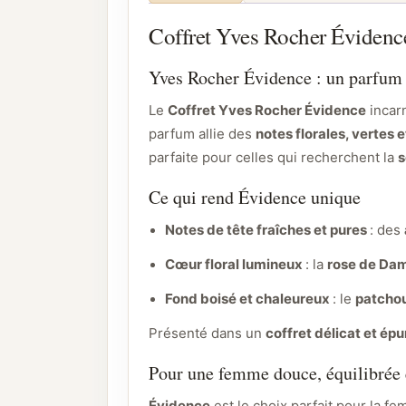
Coffret Yves Rocher Évidence 
Yves Rocher Évidence : un parfu
Le
Coffret Yves Rocher Évidence
incar
parfum allie des
notes florales, vertes 
parfaite pour celles qui recherchent la
s
Ce qui rend Évidence unique
Notes de tête fraîches et pures
: des
Cœur floral lumineux
: la
rose de Da
Fond boisé et chaleureux
: le
patchou
Présenté dans un
coffret délicat et épu
Pour une femme douce, équilibrée 
Évidence
est le choix parfait pour la fe