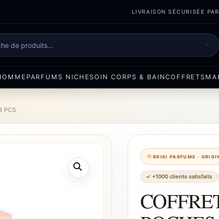
LIVRAISON SÉCURISÉE PART
e
HOMME
PARFUMS NICHE
SOIN CORPS & BAIN
COFFRETS
MA
3 PCS
BRIKI PARFUMS · ORIG
✓ +1000 clients satisfaits
COFFRE