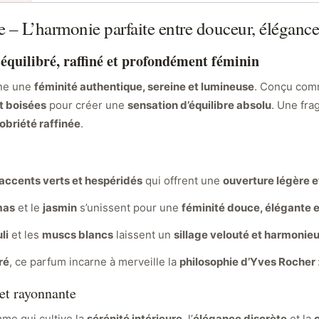
– L’harmonie parfaite entre douceur, élégance
équilibré, raffiné et profondément féminin
m
ne une
féminité authentique, sereine et lumineuse
. Conçu com
et boisées
pour créer une
sensation d’équilibre absolu
. Une fra
obriété raffinée
.
accents verts et hespéridés
qui offrent une
ouverture légère e
mas
et le
jasmin
s’unissent pour une
féminité douce, élégante e
li
et les
muscs blancs
laissent un
sillage velouté et harmonie
ré
, ce parfum incarne à merveille la
philosophie d’Yves Rocher
et rayonnante
mme qui cultive la
sérénité intérieure
, l’
élégance discrète
et la