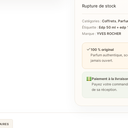
Rupture de stock
Catégories :
Coffrets
,
Parf
Étiquette :
Edp 50 ml + edp 1
Marque :
YVES ROCHER
✓
100 % original
Parfum authentique, sce
jamais ouvert.
Paiement à la livraiso
Payez votre commande
de sa réception.
AIRES