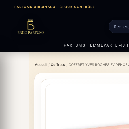
Aller
PARFUMS ORIGINAUX · STOCK CONTRÔLÉ
au
contenu
Recherch
de
produits
PARFUMS FEMME
PARFUMS 
Accueil
/
Coffrets
/
COFFRET YVES ROCHES EVIDENCE 