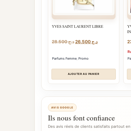
YVES SAINT LAURENT LIBRE
Y
I
Le
Le
28.500
د.ج
26.500
د.ج
prix
prix
R
initial
actuel
Parfums Femme
,
Promo
P
était :
est :
د.ج 26.500.
د.ج 28.500.
AJOUTER AU PANIER
AVIS GOOGLE
Ils nous font confiance
Des avis réels de clients satisfaits partout en