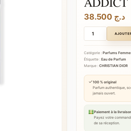
ADDICT
38.500
د.ج
quantité
de
AJOUTER
CHRISTIAN
DIOR
ADDICT
Catégorie :
Parfums Femme
Étiquette :
Eau de Parfum
Marque :
CHRISTIAN DIOR
✓
100 % original
Parfum authentique, sce
jamais ouvert.
Paiement à la livraiso
Payez votre commande
de sa réception.