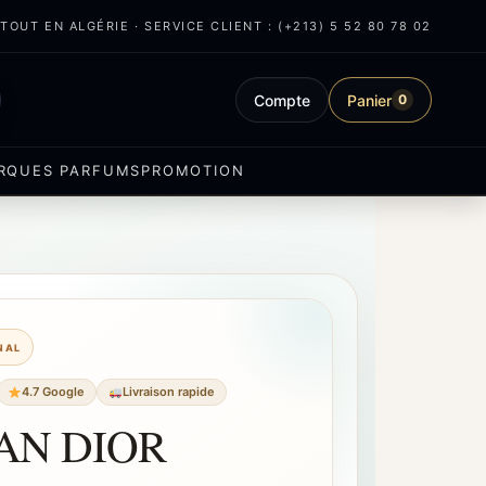
OUT EN ALGÉRIE · SERVICE CLIENT : (+213) 5 52 80 78 02
Compte
Panier
0
RQUES PARFUMS
PROMOTION
INAL
4.7 Google
Livraison rapide
AN DIOR