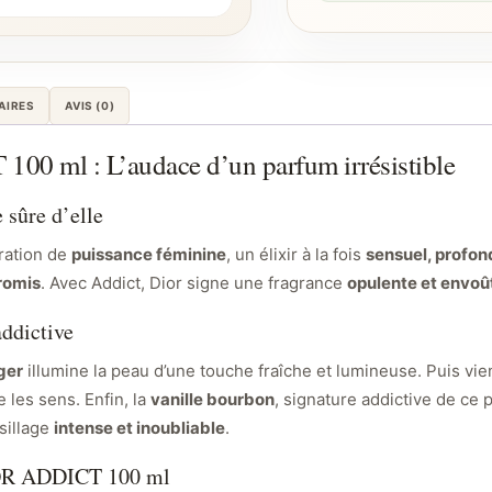
AIRES
AVIS (0)
ml : L’audace d’un parfum irrésistible
sûre d’elle
ration de
puissance féminine
, un élixir à la fois
sensuel, profon
promis
. Avec Addict, Dior signe une fragrance
opulente et envoû
addictive
nger
illumine la peau d’une touche fraîche et lumineuse. Puis vi
e les sens. Enfin, la
vanille bourbon
, signature addictive de ce
sillage
intense et inoubliable
.
OR ADDICT 100 ml