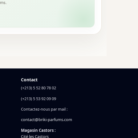
ums.
Contact
(+213) 5 52 80 78 02
(+213) 5 53 92 09 09
Contactez-nous par mail :
contact@briki-parfums.com
Magasin Castors :
Cité les Castors