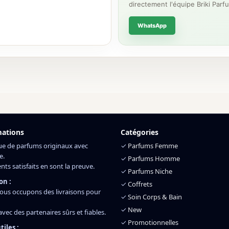
directement l'équipe Briki Parf
WhatsApp
mations
Catégories
ue de parfums originaux avec
✓
Parfums Femme
e.
✓
Parfums Homme
ents satisfaits en sont la preuve.
✓
Parfums Niche
on :
✓
Coffrets
ous occupons des livraisons pour
✓
Soin Corps & Bain
✓
New
 avec des partenaires sûrs et fiables.
✓
Promotionnelles
tiles :