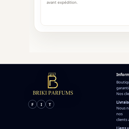
avant expédition.
Infor
Boutiq
garanti
Nos cli
Livrais
F
I
T
Nous n
nos
clients
Liens u