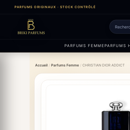
Aller
PARFUMS ORIGINAUX · STOCK CONTRÔLÉ
au
contenu
Recherch
de
produits
PARFUMS FEMME
PARFUMS 
Accueil
/
Parfums Femme
/
CHRISTIAN DIOR ADDICT