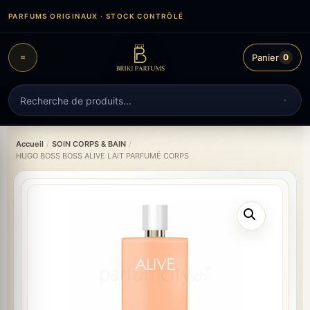
Aller
PARFUMS ORIGINAUX · STOCK CONTRÔLÉ
au
contenu
Panier
0
Recherche
de
produits
Accueil
/
SOIN CORPS & BAIN
/
HUGO BOSS BOSS ALIVE LAIT PARFUMÉ CORPS