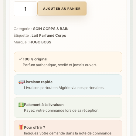
quantité
de
AJOUTER AU PANIER
HUGO
BOSS
BOSS
ALIVE
Catégorie :
SOIN CORPS & BAIN
LAIT
Étiquette :
Lait Parfumé Corps
PARFUMÉ
CORPS
Marque :
HUGO BOSS
✓
100 % original
Parfum authentique, scellé et jamais ouvert.
Livraison rapide
Livraison partout en Algérie via nos partenaires.
Paiement à la livraison
Payez votre commande lors de sa réception.
Pour offrir ?
Indiquez votre demande dans la note de commande.