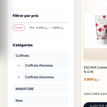
Filtrer par prix
Filtrer
Prix :
د.ج 6.500
—
د.ج 3.800
Prix
Prix
min
max
Catégories
Coffrets
Coffrets Femmes
ESCADA Celebr
N.O.W.
Coffrets Hommes
3.800
د.ج
MINIATURE
SOIN CORPS & BA
New
AJOUTER 