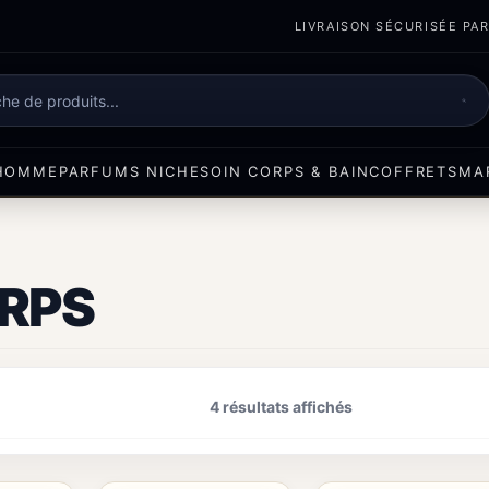
LIVRAISON SÉCURISÉE PART
e
HOMME
PARFUMS NICHE
SOIN CORPS & BAIN
COFFRETS
MA
ORPS
4 résultats affichés