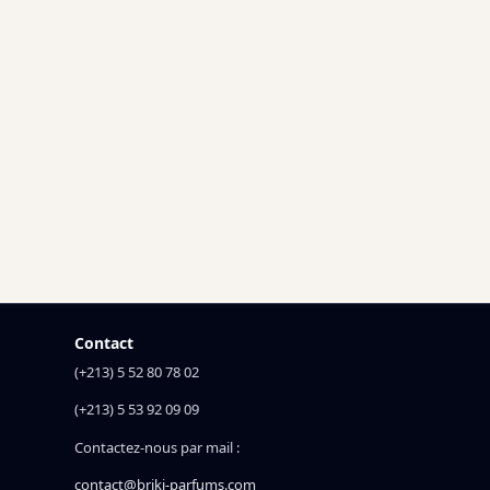
Contact
(+213) 5 52 80 78 02
(+213) 5 53 92 09 09
Contactez-nous par mail :
contact@briki-parfums.com