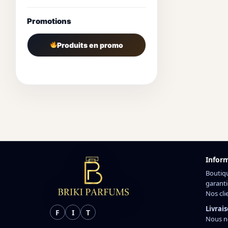
Promotions
Produits en promo
Infor
Boutiq
garanti
Nos cli
Livrais
F
I
T
Nous n