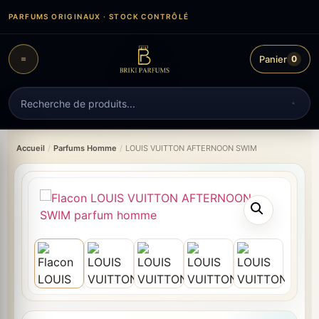
Aller
PARFUMS ORIGINAUX · STOCK CONTRÔLÉ
au
contenu
Panier
0
Recherche
de
produits
Accueil
/
Parfums Homme
/
LOUIS VUITTON AFTERNOON SWIM