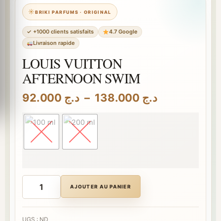
BRIKI PARFUMS · ORIGINAL
✓ +1000 clients satisfaits
4.7 Google
Livraison rapide
LOUIS VUITTON
AFTERNOON SWIM
Plage
92.000
د.ج
–
138.000
د.ج
de
prix :
د.ج 92.000
à
د.ج 138.000
quantité
de
AJOUTER AU PANIER
LOUIS
VUITTON
AFTERNOON
SWIM
UGS :
ND