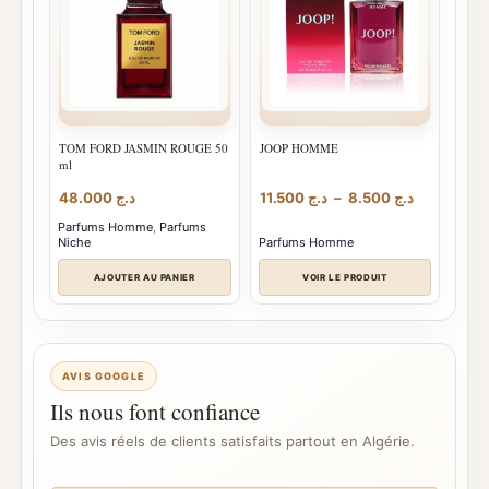
TOM FORD JASMIN ROUGE 50
JOOP HOMME
ml
Plage
48.000
د.ج
11.500
د.ج
–
8.500
د.ج
de
Parfums Homme
,
Parfums
prix :
Niche
Parfums Homme
د.ج 8.500
à
AJOUTER AU PANIER
VOIR LE PRODUIT
د.ج 11.500
AVIS GOOGLE
Ils nous font confiance
Des avis réels de clients satisfaits partout en Algérie.