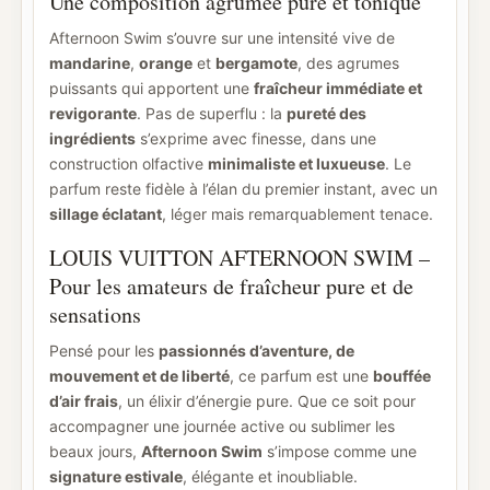
Une composition agrumée pure et tonique
Afternoon Swim s’ouvre sur une intensité vive de
mandarine
,
orange
et
bergamote
, des agrumes
puissants qui apportent une
fraîcheur immédiate et
revigorante
. Pas de superflu : la
pureté des
ingrédients
s’exprime avec finesse, dans une
construction olfactive
minimaliste et luxueuse
. Le
parfum reste fidèle à l’élan du premier instant, avec un
sillage éclatant
, léger mais remarquablement tenace.
LOUIS VUITTON AFTERNOON SWIM –
Pour les amateurs de fraîcheur pure et de
sensations
Pensé pour les
passionnés d’aventure, de
mouvement et de liberté
, ce parfum est une
bouffée
d’air frais
, un élixir d’énergie pure. Que ce soit pour
accompagner une journée active ou sublimer les
beaux jours,
Afternoon Swim
s’impose comme une
signature estivale
, élégante et inoubliable.