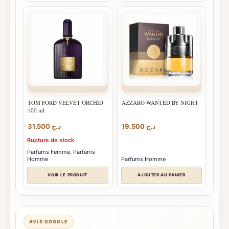
TOM FORD VELVET ORCHID
AZZARO WANTED BY NIGHT
100 ml
31.500
د.ج
19.500
د.ج
Rupture de stock
Parfums Femme
,
Parfums
Homme
Parfums Homme
VOIR LE PRODUIT
AJOUTER AU PANIER
AVIS GOOGLE