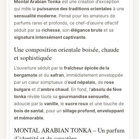
Montal Arabian Tonka
est une création d’exception
qui mêle la
puissance des traditions orientales
à une
sensualité moderne
. Pensé pour les amateurs de
parfums rares et profonds, ce chef-d’œuvre olfactif
séduit par sa
richesse
, son
élégance brute
et sa
signature intensément captivante
.
Une composition orientale boisée, chaude
et sophistiquée
L’ouverture séduit par la
fraîcheur épicée de la
bergamote
et du
safran
, immédiatement enveloppée
par un cœur somptueux d’
oud népalais
, de
rose
bulgare
et d’
ambre chaud
. En fond, l’
absolu de fève
tonka
révèle toute sa
gourmandise sensuelle
,
adoucie par la
vanille
, le
sucre roux
et une touche de
bois de santal
, pour un
sillage profond, enveloppant
et mémorable
.
MONTAL ARABIAN TONKA – Un parfum
d’identité et de caractère