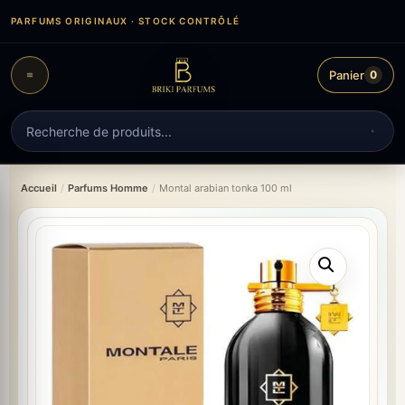
Aller
PARFUMS ORIGINAUX · STOCK CONTRÔLÉ
au
contenu
Panier
0
Recherche
de
produits
Accueil
/
Parfums Homme
/
Montal arabian tonka 100 ml