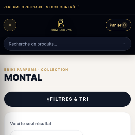
Aller
PARFUMS ORIGINAUX · STOCK CONTRÔLÉ
au
contenu
Panier
0
Recherche
de
produits
MONTAL
FILTRES & TRI
⚲
Voici le seul résultat