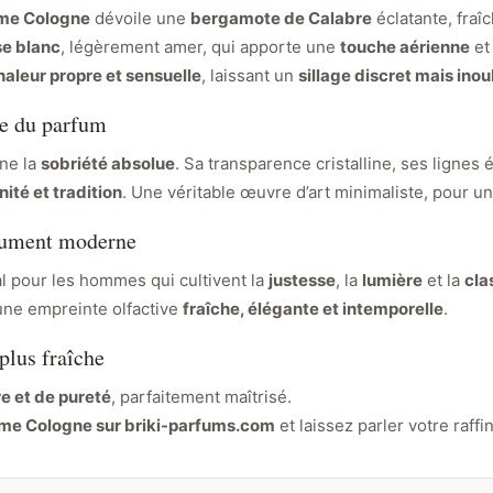
me Cologne
dévoile une
bergamote de Calabre
éclatante, fraî
e blanc
, légèrement amer, qui apporte une
touche aérienne
et 
haleur propre et sensuelle
, laissant un
sillage discret mais inou
ge du parfum
ne la
sobriété absolue
. Sa transparence cristalline, ses lignes 
ité et tradition
. Une véritable œuvre d’art minimaliste, pour u
olument moderne
l pour les hommes qui cultivent la
justesse
, la
lumière
et la
cla
 une empreinte olfactive
fraîche, élégante et intemporelle
.
plus fraîche
e et de pureté
, parfaitement maîtrisé.
e Cologne sur briki-parfums.com
et laissez parler votre raff