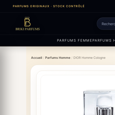
Aller
PARFUMS ORIGINAUX · STOCK CONTRÔLÉ
au
contenu
Recherch
de
produits
PARFUMS FEMME
PARFUMS 
Accueil
/
Parfums Homme
/
DIOR Homme Cologne