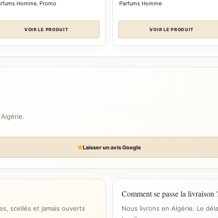
arfums Homme
,
Promo
Parfums Homme
د.ج 16.500
à
د.ج 19.500
VOIR LE PRODUIT
VOIR LE PRODUIT
 Algérie.
Laisser un avis Google
Comment se passe la livraison 
s, scellés et jamais ouverts
Nous livrons en Algérie. Le dél