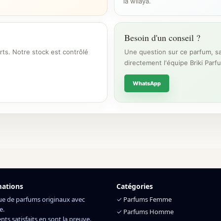
la wilaya.
Besoin d'un conseil ?
rts. Notre stock est contrôlé
Une question sur ce parfum, sa
directement l'équipe Briki Parf
WhatsApp
mations
Catégories
ue de parfums originaux avec
✓
Parfums Femme
e.
✓
Parfums Homme
ents satisfaits en sont la preuve.