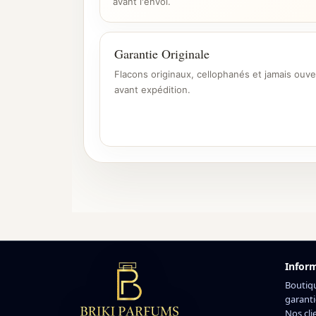
avant l'envoi.
Garantie Originale
Flacons originaux, cellophanés et jamais ouve
avant expédition.
Infor
Boutiq
garanti
Nos cli