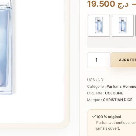
19.500
د.ج
quantité
de
AJOUTER
DIOR
Homme
Cologne
UGS :
ND
Catégorie :
Parfums Homm
Étiquette :
COLOGNE
Marque :
CHRISTIAN DIOR
✓
100 % original
Parfum authentique, sce
jamais ouvert.