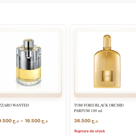
ZZARO WANTED
TOM FORD BLACK ORCHID
PARFUM 100 ml
Plage
19.500
د.ج
–
16.500
د.ج
36.500
د.ج
de
Rupture de stock
prix :