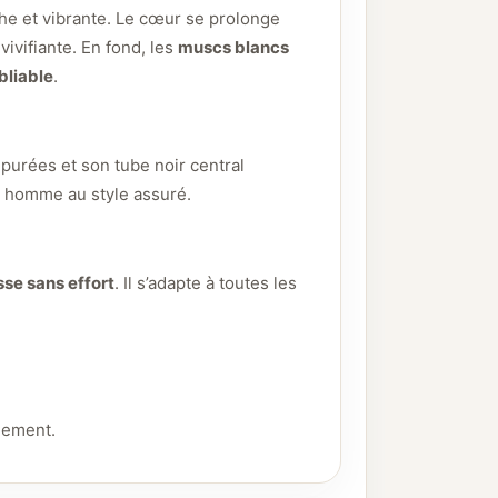
che et vibrante. Le cœur se prolonge
vivifiante. En fond, les
muscs blancs
bliable
.
épurées et son tube noir central
n homme au style assuré.
sse sans effort
. Il s’adapte à toutes les
inement.