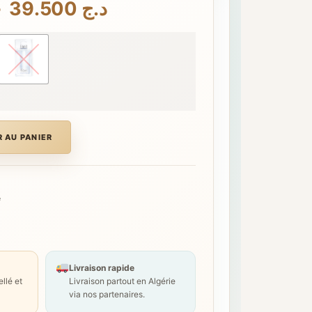
Plage
–
39.500
د.ج
de
prix :
د.ج 19.500
à
د.ج 39.500
 AU PANIER
e
Livraison rapide
llé et
Livraison partout en Algérie
via nos partenaires.