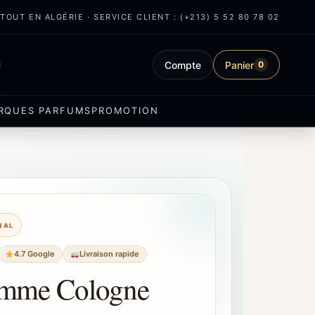
OUT EN ALGÉRIE · SERVICE CLIENT : (+213) 5 52 80 78 02
Compte
Panier
0
RQUES PARFUMS
PROMOTION
INAL
4.7 Google
Livraison rapide
mme Cologne