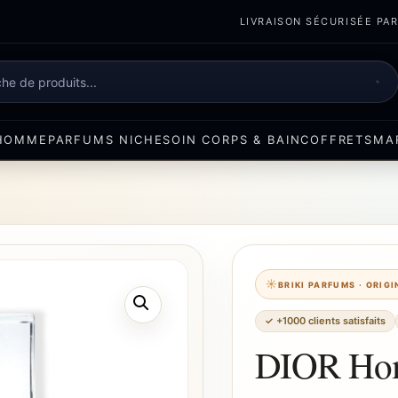
LIVRAISON SÉCURISÉE PART
e
HOMME
PARFUMS NICHE
SOIN CORPS & BAIN
COFFRETS
MA
BRIKI PARFUMS · ORIG
✓ +1000 clients satisfaits
DIOR Ho