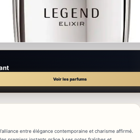
ant
Voir les parfums
l’alliance entre élégance contemporaine et charisme affirmé.
 les premiers instants grâce à ses notes fraîches et