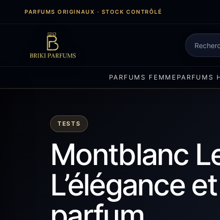
Aller
PARFUMS ORIGINAUX · STOCK CONTRÔLÉ
au
contenu
Recherch
de
produits
PARFUMS FEMME
PARFUMS 
TESTS
Montblanc Leg
L’élégance et
parfum