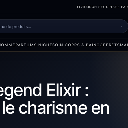
LIVRAISON SÉCURISÉE PART
e
HOMME
PARFUMS NICHE
SOIN CORPS & BAIN
COFFRETS
MA
end Elixir :
 le charisme en