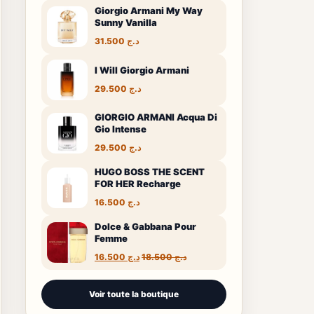
Giorgio Armani My Way
Sunny Vanilla
31.500
د.ج
I Will Giorgio Armani
29.500
د.ج
GIORGIO ARMANI Acqua Di
Gio Intense
29.500
د.ج
HUGO BOSS THE SCENT
FOR HER Recharge
16.500
د.ج
Dolce & Gabbana Pour
Femme
Le
Le
16.500
د.ج
18.500
د.ج
prix
prix
initial
actuel
était :
est :
Voir toute la boutique
د.ج 16.500.
د.ج 18.500.