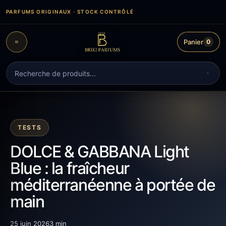
Aller
PARFUMS ORIGINAUX · STOCK CONTRÔLÉ
au
contenu
Panier
0
Recherche
de
produits
TESTS
DOLCE & GABBANA Light
Blue : la fraîcheur
méditerranéenne à portée de
main
25 juin 2026
3 min