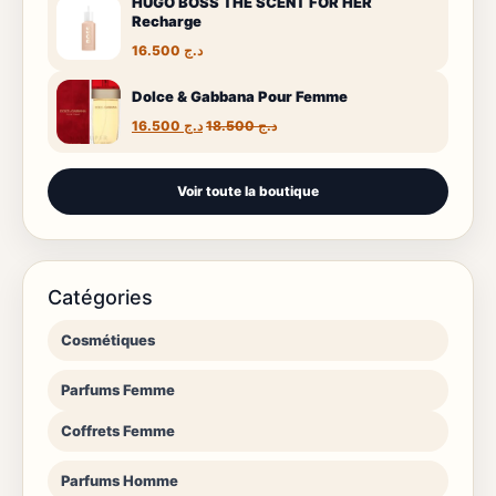
HUGO BOSS THE SCENT FOR HER
Recharge
16.500
د.ج
Dolce & Gabbana Pour Femme
Le
Le
16.500
د.ج
18.500
د.ج
prix
prix
initial
actuel
était :
est :
Voir toute la boutique
د.ج 16.500.
د.ج 18.500.
Catégories
Cosmétiques
Parfums Femme
Coffrets Femme
Parfums Homme