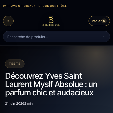
Aller
PARFUMS ORIGINAUX · STOCK CONTRÔLÉ
au
contenu
Panier
0
Recherche
de
produits
TESTS
Découvrez Yves Saint
Laurent Myslf Absolue : un
parfum chic et audacieux
21 juin 2026
2 min