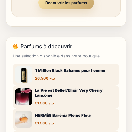
Découvrir les parfums
Parfums à découvrir
Une sélection disponible dans notre boutique.
1 Million Black Rabanne pour homme
26.500
د.ج
La Vie est Belle L’Elixir Very Cherry
Lancôme
31.500
د.ج
HERMÈS Barénia Pleine Fleur
31.500
د.ج