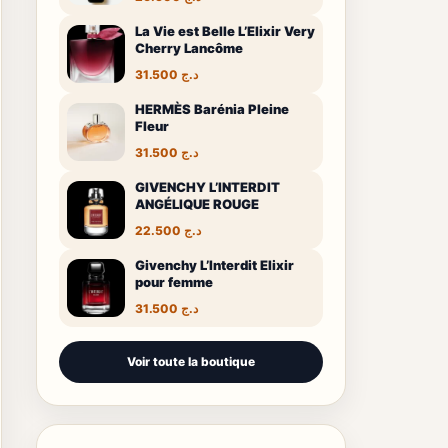
La Vie est Belle L’Elixir Very
Cherry Lancôme
31.500
د.ج
HERMÈS Barénia Pleine
Fleur
31.500
د.ج
GIVENCHY L’INTERDIT
ANGÉLIQUE ROUGE
22.500
د.ج
Givenchy L’Interdit Elixir
pour femme
31.500
د.ج
Voir toute la boutique