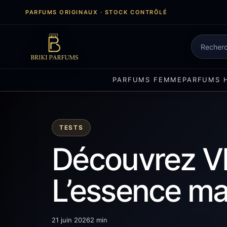
Aller
PARFUMS ORIGINAUX · STOCK CONTRÔLÉ
au
contenu
Recherch
de
produits
PARFUMS FEMME
PARFUMS 
TESTS
Découvrez 
L’essence ma
21 juin 2026
2 min