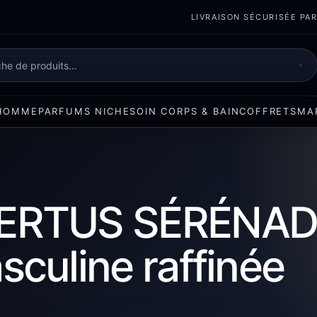
LIVRAISON SÉCURISÉE PART
e
HOMME
PARFUMS NICHE
SOIN CORPS & BAIN
COFFRETS
MA
VERTUS SÉRÉNADE
sculine raffinée