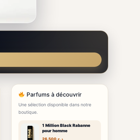
Parfums à découvrir
Une sélection disponible dans notre
boutique.
1 Million Black Rabanne
pour homme
26.500
د.ج