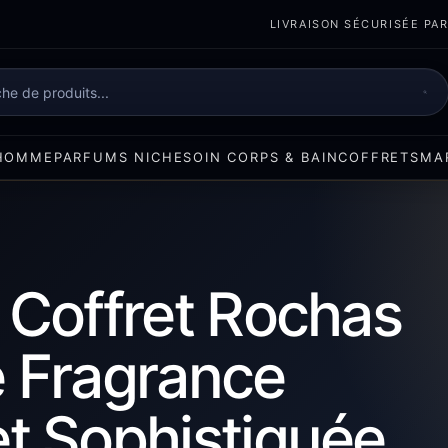
LIVRAISON SÉCURISÉE PART
e
HOMME
PARFUMS NICHE
SOIN CORPS & BAIN
COFFRETS
MA
 Coffret Rochas
 Fragrance
t Sophistiquée