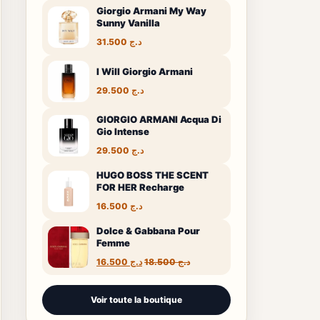
Giorgio Armani My Way
Sunny Vanilla
31.500
د.ج
I Will Giorgio Armani
29.500
د.ج
GIORGIO ARMANI Acqua Di
Gio Intense
29.500
د.ج
HUGO BOSS THE SCENT
FOR HER Recharge
16.500
د.ج
Dolce & Gabbana Pour
Femme
Le
Le
16.500
د.ج
18.500
د.ج
prix
prix
initial
actuel
était :
est :
Voir toute la boutique
د.ج 16.500.
د.ج 18.500.