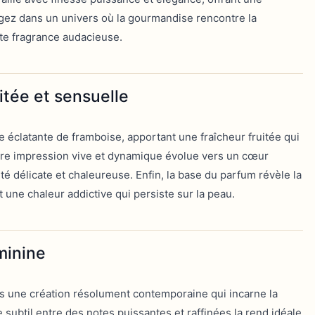
ongez dans un univers où la gourmandise rencontre la
tte fragrance audacieuse.
itée et sensuelle
éclatante de framboise, apportant une fraîcheur fruitée qui
ère impression vive et dynamique évolue vers un cœur
té délicate et chaleureuse. Enfin, la base du parfum révèle la
 une chaleur addictive qui persiste sur la peau.
minine
is une création résolument contemporaine qui incarne la
 subtil entre des notes puissantes et raffinées la rend idéale