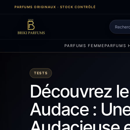
Aller
PARFUMS ORIGINAUX · STOCK CONTRÔLÉ
au
contenu
Recherch
de
produits
PARFUMS FEMME
PARFUMS 
TESTS
Découvrez le
Audace : Une
Audacieuse e