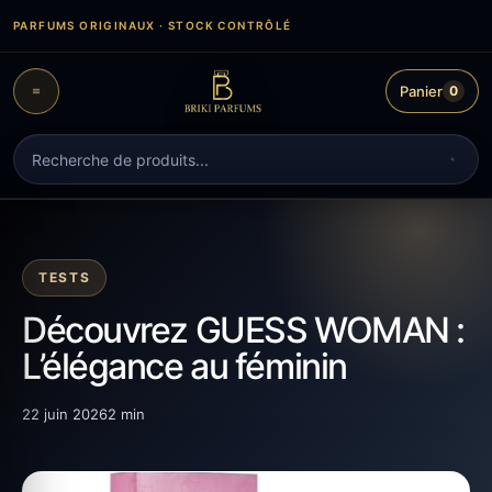
Aller
PARFUMS ORIGINAUX · STOCK CONTRÔLÉ
au
contenu
Panier
0
Recherche
de
produits
TESTS
Découvrez GUESS WOMAN :
L’élégance au féminin
22 juin 2026
2 min