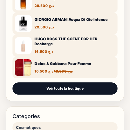
29.500
د.ج
GIORGIO ARMANI Acqua Di Gio Intense
29.500
د.ج
HUGO BOSS THE SCENT FOR HER
Recharge
16.500
د.ج
Dolce & Gabbana Pour Femme
Le
Le
16.500
د.ج
18.500
د.ج
prix
prix
initial
actuel
était :
est :
Voir toute la boutique
د.ج 16.500.
د.ج 18.500.
Catégories
Cosmétiques