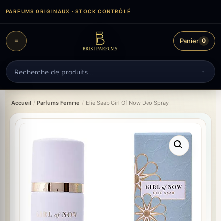
Aller
PARFUMS ORIGINAUX · STOCK CONTRÔLÉ
au
contenu
Panier
0
Recherche
de
produits
Accueil
/
Parfums Femme
/
Elie Saab Girl Of Now Deo Spray