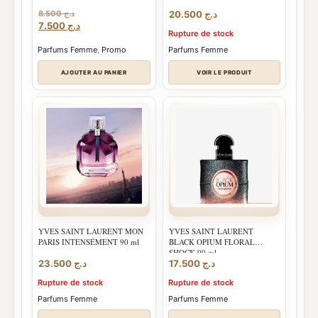
8.500
د.ج
20.500
د.ج
Le
Le
7.500
د.ج
Rupture de stock
prix
prix
initial
actuel
Parfums Femme
,
Promo
Parfums Femme
était :
est :
د.ج 7.500.
د.ج 8.500.
AJOUTER AU PANIER
VOIR LE PRODUIT
YVES SAINT LAURENT MON
YVES SAINT LAURENT
PARIS INTENSÉMENT 90 ml
BLACK OPIUM FLORAL
SHOCK 90 ml
23.500
د.ج
17.500
د.ج
Rupture de stock
Rupture de stock
Parfums Femme
Parfums Femme