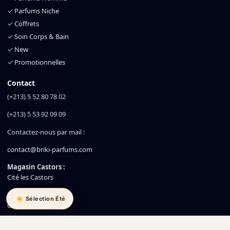
✓
Parfums Niche
✓
Coffrets
✓
Soin Corps & Bain
✓
New
✓
Promotionnelles
Contact
(+213) 5 52 80 78 02
(+213) 5 53 92 09 09
Contactez-nous par mail :
contact@briki-parfums.com
Magasin Castors :
Cité les Castors
Magasin Akid :
Sélection Été
Cité Akid Lotfi