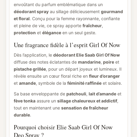
envoûtant du parfum emblématique dans un
déodorant spray
au sillage délicieusement
gourmand
et floral
. Conçu pour la femme rayonnante, confiante
et pleine de vie, ce spray apporte
fraîcheur
,
protection
et
élégance
en un seul geste.
Une fragrance fidèle à l’esprit Girl Of Now
Dès l’application, le
déodorant Elie Saab Girl Of Now
diffuse des notes éclatantes de
mandarine
,
poire
et
pistache grillée
, pour un départ joyeux et lumineux. Il
révèle ensuite un cœur floral riche en
fleur d’oranger
et
amande
, symbole de la
féminité raffinée
et solaire.
Sa base enveloppante de
patchouli
,
lait d’amande
et
fève tonka
assure un
sillage chaleureux et addictif
,
tout en maintenant une
sensation de fraîcheur
durable
.
Pourquoi choisir Elie Saab Girl Of Now
Deo Spray ?