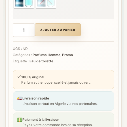
د.ج 6.000
à
د.ج 10.000
quantité
de
AJOUTER AU PANIER
AZZARO
CHROME
LÉGENDE
UGS :
ND
Catégories :
Parfums Homme
,
Promo
Étiquette :
Eau de toilette
✓
100 % original
Parfum authentique, scellé et jamais ouvert.
Livraison rapide
Livraison partout en Algérie via nos partenaires.
Paiement à la livraison
Payez votre commande lors de sa réception.