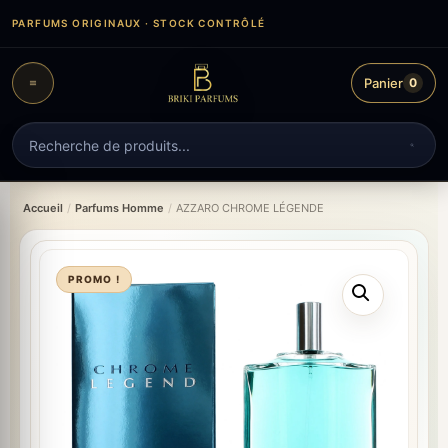
Aller
PARFUMS ORIGINAUX · STOCK CONTRÔLÉ
au
contenu
Panier
0
Recherche
de
produits
Accueil
/
Parfums Homme
/
AZZARO CHROME LÉGENDE
PROMO !