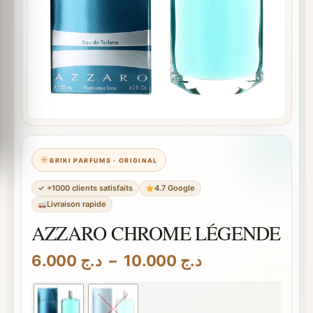
BRIKI PARFUMS · ORIGINAL
✓ +1000 clients satisfaits
4.7 Google
Livraison rapide
AZZARO CHROME LÉGENDE
Plage
6.000
د.ج
–
10.000
د.ج
de
prix :