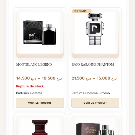
PROMO !
MONTBLANC LEGEND
PACO RABANNE PHANTOM
Plage
Plage
14.500
د.ج
–
10.500
د.ج
21.500
د.ج
–
15.000
د.ج
de
de
Rupture de stock
prix :
prix :
د.ج 15.000
د.ج 10.500
Parfums Homme
Parfums Homme
,
Promo
à
à
.ج 21.500
د.ج 14.500
VOIR LE PRODUIT
VOIR LE PRODUIT