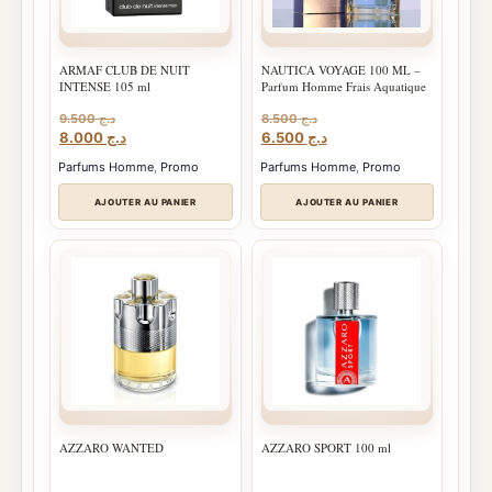
ARMAF CLUB DE NUIT
NAUTICA VOYAGE 100 ML –
INTENSE 105 ml
Parfum Homme Frais Aquatique
9.500
د.ج
8.500
د.ج
Le
Le
Le
Le
8.000
د.ج
6.500
د.ج
prix
prix
prix
prix
Parfums Homme
,
Promo
Parfums Homme
,
Promo
initial
actuel
initial
actuel
était :
est :
était :
est :
AJOUTER AU PANIER
AJOUTER AU PANIER
د.ج 6.500.
د.ج 8.500.
د.ج 8.000.
د.ج 9.500.
AZZARO WANTED
AZZARO SPORT 100 ml