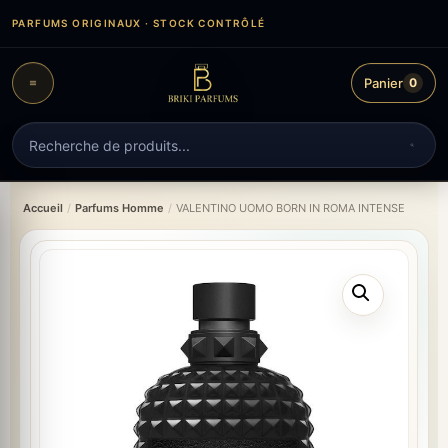
Aller
PARFUMS ORIGINAUX · STOCK CONTRÔLÉ
au
contenu
Panier
0
Recherche
de
produits
Accueil
/
Parfums Homme
/
VALENTINO UOMO BORN IN ROMA INTENSE