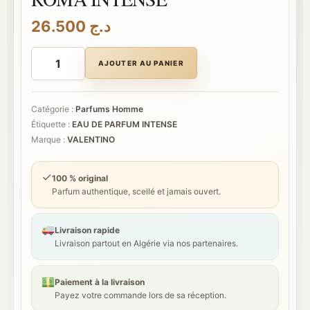
26.500
د.ج
quantité
de
AJOUTER AU PANIER
VALENTINO
UOMO
BORN
IN
Catégorie :
Parfums Homme
ROMA
Étiquette :
EAU DE PARFUM INTENSE
INTENSE
Marque :
VALENTINO
✓
100 % original
Parfum authentique, scellé et jamais ouvert.
Livraison rapide
Livraison partout en Algérie via nos partenaires.
Paiement à la livraison
Payez votre commande lors de sa réception.