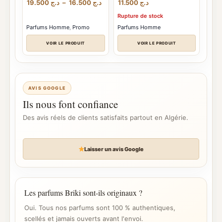
Plage
19.500
د.ج
–
16.500
د.ج
11.500
د.ج
de
Rupture de stock
prix :
د.ج 16.500
Parfums Homme
,
Promo
Parfums Homme
à
د.ج 19.500
VOIR LE PRODUIT
VOIR LE PRODUIT
AVIS GOOGLE
Ils nous font confiance
Des avis réels de clients satisfaits partout en Algérie.
Laisser un avis Google
Les parfums Briki sont-ils originaux ?
Oui. Tous nos parfums sont 100 % authentiques,
scellés et jamais ouverts avant l'envoi.