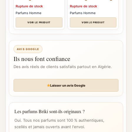
de
Rupture de stock
Rupture de stock
prix :
د.ج 10.500
Parfums Homme
Parfums Homme
à
 14.500
VOIR LE PRODUIT
VOIR LE PRODUIT
AVIS GOOGLE
Ils nous font confiance
Des avis réels de clients satisfaits partout en Algérie.
Laisser un avis Google
Les parfums Briki sont-ils originaux ?
Oui. Tous nos parfums sont 100 % authentiques,
scellés et jamais ouverts avant l'envoi.