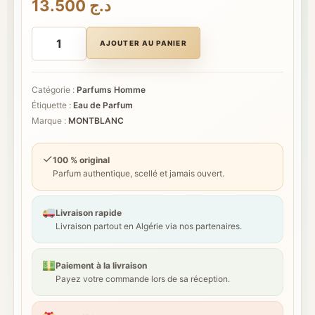
13.500
د.ج
quantité
de
AJOUTER AU PANIER
MONTBLANC
LEGEND
RED
Catégorie :
Parfums Homme
Étiquette :
Eau de Parfum
Marque :
MONTBLANC
✓
100 % original
Parfum authentique, scellé et jamais ouvert.
Livraison rapide
Livraison partout en Algérie via nos partenaires.
Paiement à la livraison
Payez votre commande lors de sa réception.