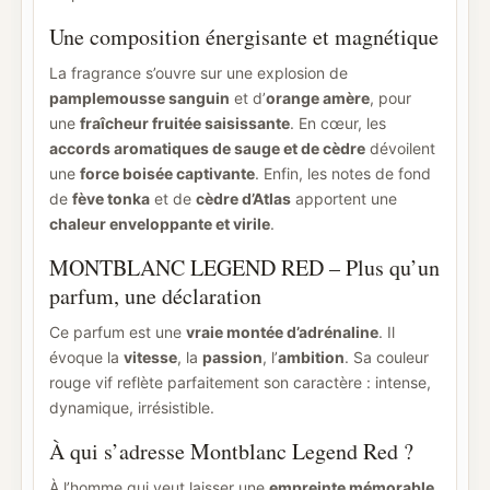
Une composition énergisante et magnétique
La fragrance s’ouvre sur une explosion de
pamplemousse sanguin
et d’
orange amère
, pour
une
fraîcheur fruitée saisissante
. En cœur, les
accords aromatiques de sauge et de cèdre
dévoilent
une
force boisée captivante
. Enfin, les notes de fond
de
fève tonka
et de
cèdre d’Atlas
apportent une
chaleur enveloppante et virile
.
MONTBLANC LEGEND RED – Plus qu’un
parfum, une déclaration
Ce parfum est une
vraie montée d’adrénaline
. Il
évoque la
vitesse
, la
passion
, l’
ambition
. Sa couleur
rouge vif reflète parfaitement son caractère : intense,
dynamique, irrésistible.
À qui s’adresse Montblanc Legend Red ?
À l’homme qui veut laisser une
empreinte mémorable
,