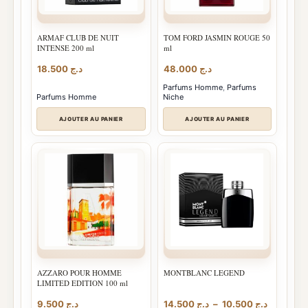
ARMAF CLUB DE NUIT
TOM FORD JASMIN ROUGE 50
INTENSE 200 ml
ml
18.500
د.ج
48.000
د.ج
Parfums Homme
,
Parfums
Parfums Homme
Niche
AJOUTER AU PANIER
AJOUTER AU PANIER
AZZARO POUR HOMME
MONTBLANC LEGEND
LIMITED EDITION 100 ml
Plage
9.500
د.ج
14.500
د.ج
–
10.500
د.ج