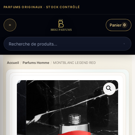
Aller
PARFUMS ORIGINAUX · STOCK CONTRÔLÉ
au
contenu
Panier
0
Recherche
de
produits
Accueil
/
Parfums Homme
/
MONTBLANC LEGEND RED