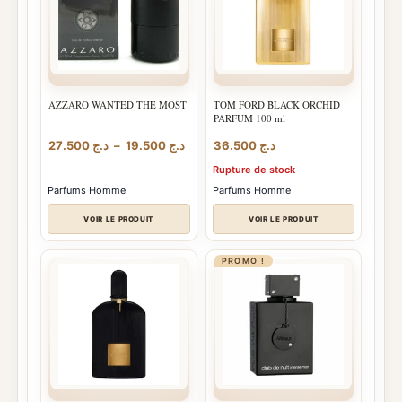
AZZARO WANTED THE MOST
TOM FORD BLACK ORCHID
PARFUM 100 ml
Plage
27.500
د.ج
–
19.500
د.ج
36.500
د.ج
de
Rupture de stock
prix :
د.ج 19.500
Parfums Homme
Parfums Homme
à
د.ج 27.500
VOIR LE PRODUIT
VOIR LE PRODUIT
PROMO !