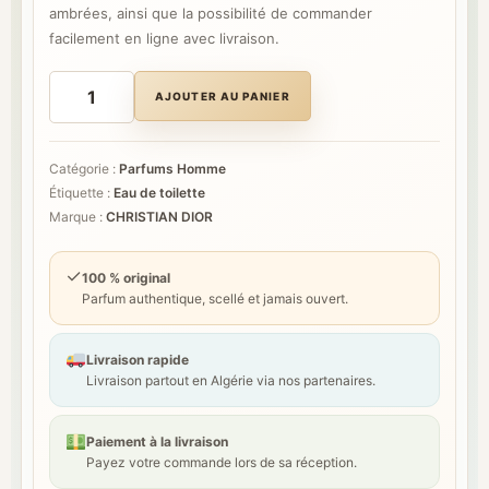
ambrées, ainsi que la possibilité de commander
facilement en ligne avec livraison.
quantité
de
AJOUTER AU PANIER
DIOR
SAUVAGE
100
ml
Catégorie :
Parfums Homme
Étiquette :
Eau de toilette
Marque :
CHRISTIAN DIOR
✓
100 % original
Parfum authentique, scellé et jamais ouvert.
Livraison rapide
Livraison partout en Algérie via nos partenaires.
Paiement à la livraison
Payez votre commande lors de sa réception.