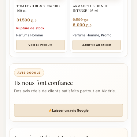
TOM FORD BLACK ORCHID
ARMAF CLUB DE NUIT
100 ml
INTENSE 105 ml
31.500
د.ج
9.500
د.ج
Le
Le
8.000
د.ج
Rupture de stock
prix
prix
initial
actuel
Parfums Homme
Parfums Homme
,
Promo
était :
est :
د.ج 8.000.
د.ج 9.500.
VOIR LE PRODUIT
AJOUTER AU PANIER
AVIS GOOGLE
Ils nous font confiance
Des avis réels de clients satisfaits partout en Algérie.
Laisser un avis Google