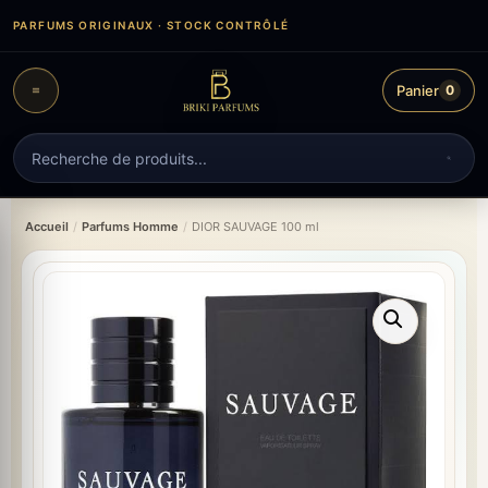
Aller
PARFUMS ORIGINAUX · STOCK CONTRÔLÉ
au
contenu
Panier
0
Recherche
de
produits
Accueil
/
Parfums Homme
/
DIOR SAUVAGE 100 ml