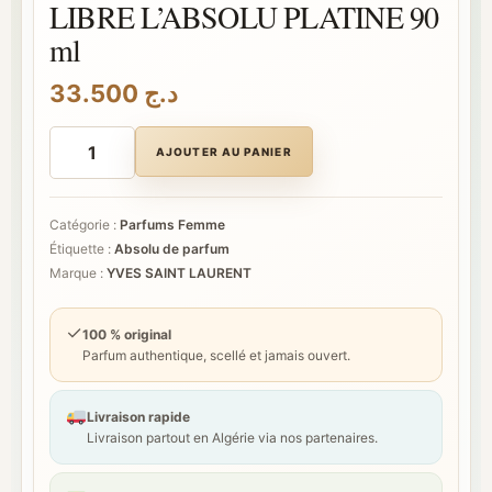
LIBRE L’ABSOLU PLATINE 90
ml
33.500
د.ج
quantité
de
AJOUTER AU PANIER
YVES
SAINT
LAURENT
LIBRE
Catégorie :
Parfums Femme
L'ABSOLU
Étiquette :
Absolu de parfum
PLATINE
90
Marque :
YVES SAINT LAURENT
ml
✓
100 % original
Parfum authentique, scellé et jamais ouvert.
Livraison rapide
Livraison partout en Algérie via nos partenaires.