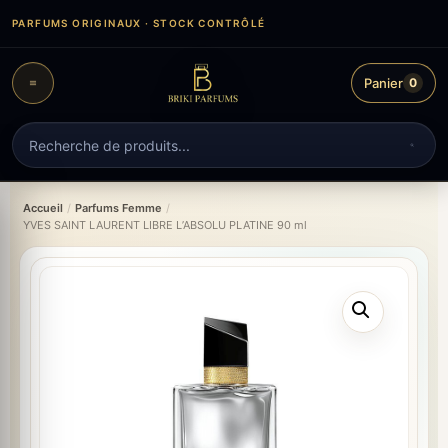
Aller
PARFUMS ORIGINAUX · STOCK CONTRÔLÉ
au
contenu
Panier
0
Recherche
de
produits
Accueil
/
Parfums Femme
/
YVES SAINT LAURENT LIBRE L’ABSOLU PLATINE 90 ml