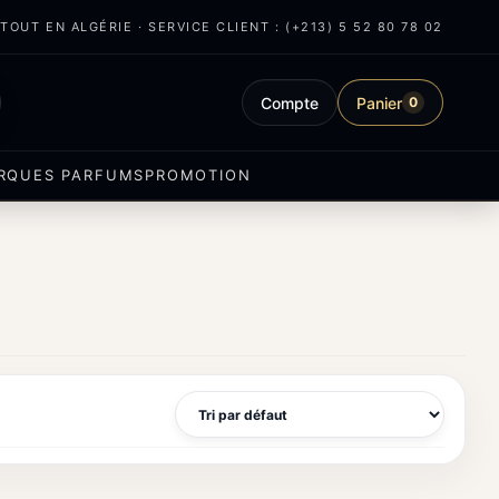
OUT EN ALGÉRIE · SERVICE CLIENT : (+213) 5 52 80 78 02
Compte
Panier
0
RQUES PARFUMS
PROMOTION