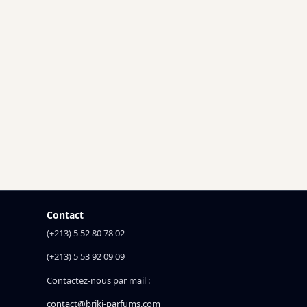
Contact
(+213) 5 52 80 78 02
(+213) 5 53 92 09 09
Contactez-nous par mail :
contact@briki-parfums.com