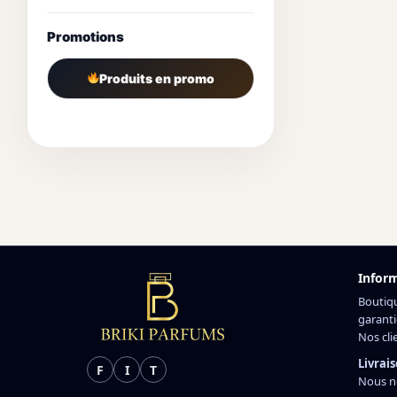
Promotions
Produits en promo
Infor
Boutiq
garanti
Nos cli
Livrais
F
I
T
Nous n