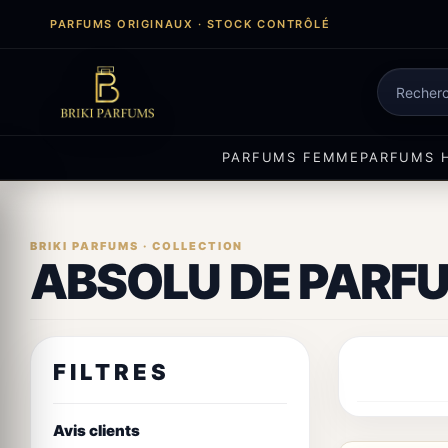
Aller
PARFUMS ORIGINAUX · STOCK CONTRÔLÉ
au
contenu
Recherch
de
produits
PARFUMS FEMME
PARFUMS 
ABSOLU DE PARF
FILTRES
Avis clients