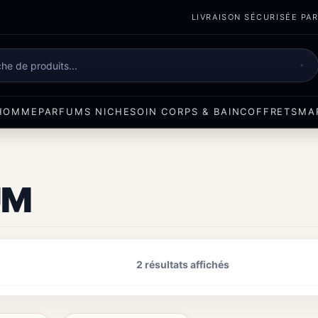
LIVRAISON SÉCURISÉE PART
e
HOMME
PARFUMS NICHE
SOIN CORPS & BAIN
COFFRETS
MA
UM
2 résultats affichés