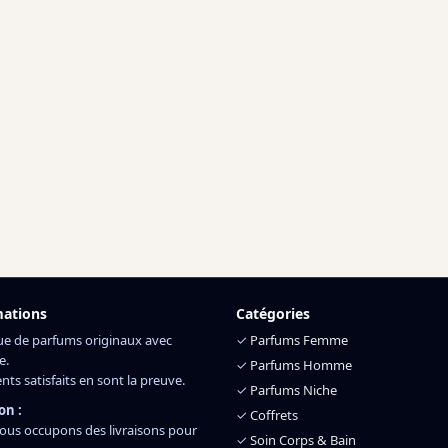
mations
Catégories
ue de parfums originaux avec
✓
Parfums Femme
e.
✓
Parfums Homme
ents satisfaits en sont la preuve.
✓
Parfums Niche
on :
✓
Coffrets
ous occupons des livraisons pour
✓
Soin Corps & Bain