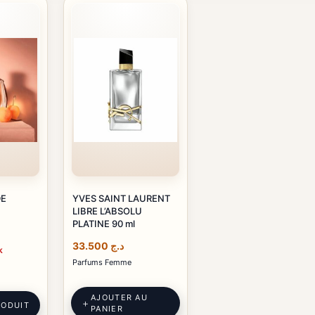
DE
YVES SAINT LAURENT
LIBRE L’ABSOLU
PLATINE 90 ml
33.500
د.ج
k
Parfums Femme
AJOUTER AU
RODUIT
PANIER