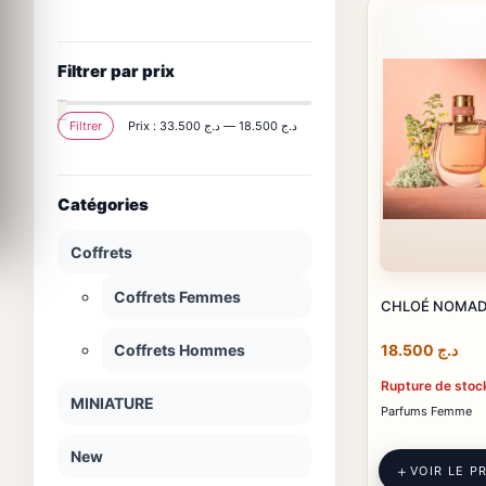
Filtrer par prix
Filtrer
Prix :
د.ج 33.500
—
د.ج 18.500
Prix
Prix
min
max
Catégories
Coffrets
Coffrets Femmes
CHLOÉ NOMA
Coffrets Hommes
18.500
د.ج
Rupture de stoc
MINIATURE
Parfums Femme
New
VOIR LE P