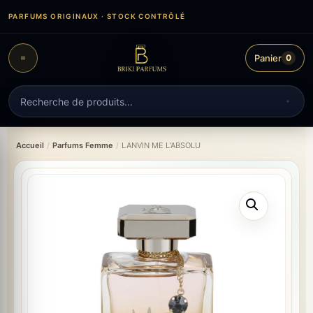
Aller
PARFUMS ORIGINAUX · STOCK CONTRÔLÉ
au
contenu
Panier
0
Recherche
de
produits
Accueil
/
Parfums Femme
/
LANVIN ME L’ABSOLU