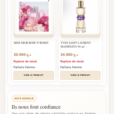
MISS DIOR ROSE N’ROSES
YVES SAINT LAURENT
MANIFESTO 90 ml
20.500
د.ج
24.500
د.ج
Rupture de stock
Rupture de stock
Parfums Femme
Parfums Femme
VOIR LE PRODUIT
VOIR LE PRODUIT
AVIS GOOGLE
Ils nous font confiance
Des avis réels de clients satisfaits partout en Algérie.