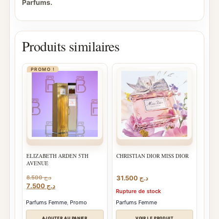
Parfums.
Produits similaires
PROMO !
ELIZABETH ARDEN 5TH
CHRISTIAN DIOR MISS DIOR
AVENUE
8.500
د.ج
31.500
د.ج
Le
Le
7.500
د.ج
Rupture de stock
prix
prix
initial
actuel
Parfums Femme
,
Promo
Parfums Femme
était :
est :
د.ج 7.500.
د.ج 8.500.
AJOUTER AU PANIER
VOIR LE PRODUIT