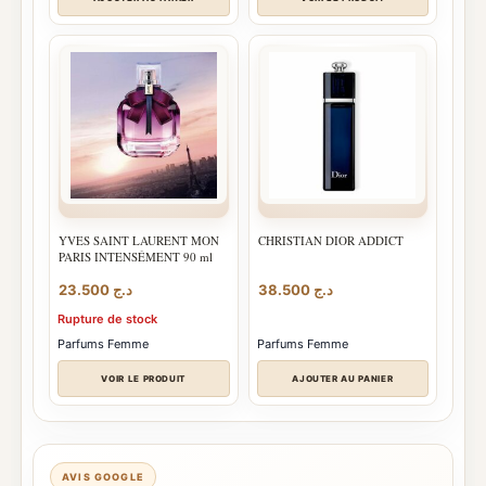
YVES SAINT LAURENT MON
CHRISTIAN DIOR ADDICT
PARIS INTENSÉMENT 90 ml
23.500
د.ج
38.500
د.ج
Rupture de stock
Parfums Femme
Parfums Femme
VOIR LE PRODUIT
AJOUTER AU PANIER
AVIS GOOGLE