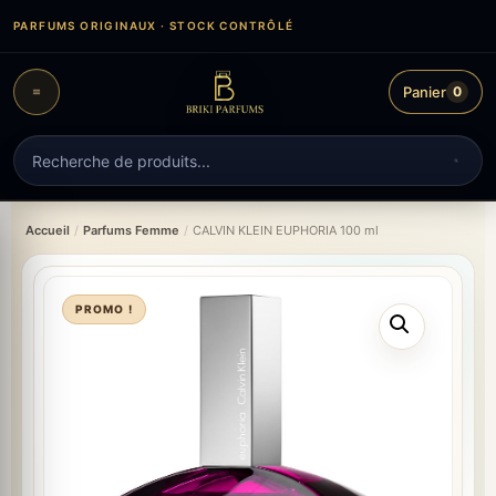
Aller
PARFUMS ORIGINAUX · STOCK CONTRÔLÉ
au
contenu
Panier
0
Recherche
de
produits
Accueil
/
Parfums Femme
/
CALVIN KLEIN EUPHORIA 100 ml
PROMO !