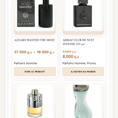
AZZARO WANTED THE MOST
ARMAF CLUB DE NUIT
INTENSE 105 ml
Plage
27.500
د.ج
–
19.500
د.ج
9.500
د.ج
Le
Le
de
8.000
د.ج
prix
prix
prix :
Parfums Homme
Parfums Homme
,
Promo
initial
actuel
د.ج 19.500
était :
est :
à
VOIR LE PRODUIT
AJOUTER AU PANIER
د.ج 8.000.
د.ج 9.500.
د.ج 27.500