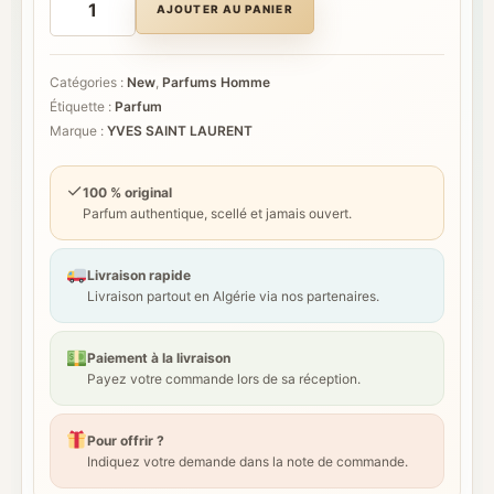
de
AJOUTER AU PANIER
YVES
SAINT
LAURENT
Myslf
Catégories :
New
,
Parfums Homme
Absolue
Étiquette :
Parfum
Marque :
YVES SAINT LAURENT
✓
100 % original
Parfum authentique, scellé et jamais ouvert.
Livraison rapide
Livraison partout en Algérie via nos partenaires.
Paiement à la livraison
Payez votre commande lors de sa réception.
Pour offrir ?
Indiquez votre demande dans la note de commande.