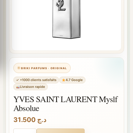
BRIKI PARFUMS · ORIGINAL
✓ +1000 clients satisfaits
4.7 Google
Livraison rapide
YVES SAINT LAURENT Myslf
Absolue
31.500
د.ج
quantité