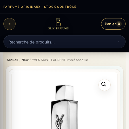
Aller
PARFUMS ORIGINAUX · STOCK CONTRÔLÉ
au
contenu
Panier
0
Recherche
de
produits
Accueil
/
New
/
YVES SAINT LAURENT Myslf Absolue