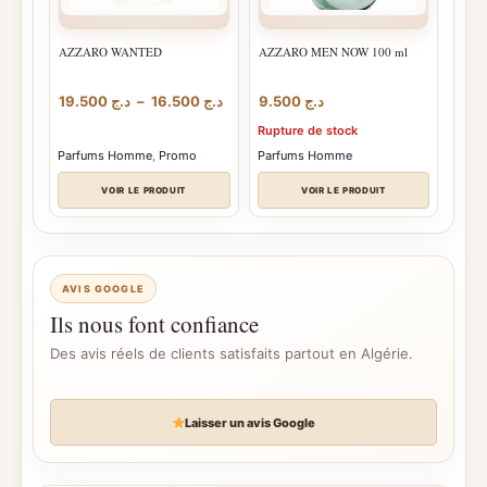
AZZARO WANTED
AZZARO MEN NOW 100 ml
Plage
19.500
د.ج
–
16.500
د.ج
9.500
د.ج
de
Rupture de stock
prix :
د.ج 16.500
Parfums Homme
,
Promo
Parfums Homme
à
د.ج 19.500
VOIR LE PRODUIT
VOIR LE PRODUIT
AVIS GOOGLE
Ils nous font confiance
Des avis réels de clients satisfaits partout en Algérie.
Laisser un avis Google