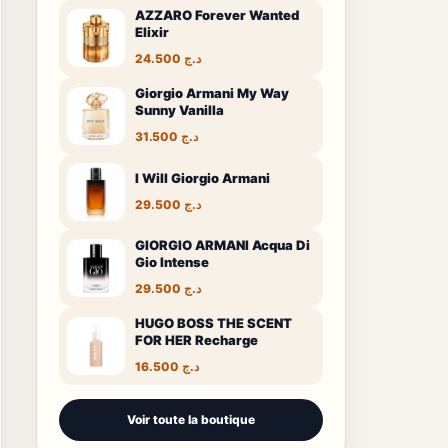
AZZARO Forever Wanted
Elixir
24.500
د.ج
Giorgio Armani My Way
Sunny Vanilla
31.500
د.ج
I Will Giorgio Armani
29.500
د.ج
GIORGIO ARMANI Acqua Di
Gio Intense
29.500
د.ج
HUGO BOSS THE SCENT
FOR HER Recharge
16.500
د.ج
Voir toute la boutique