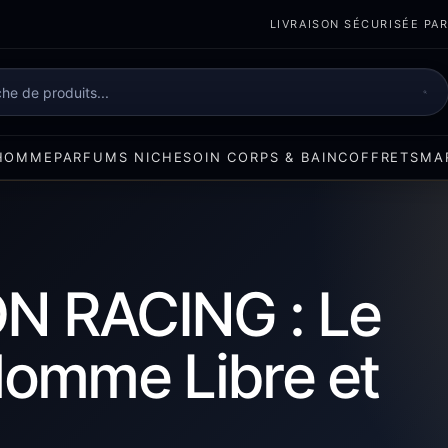
LIVRAISON SÉCURISÉE PART
e
HOMME
PARFUMS NICHE
SOIN CORPS & BAIN
COFFRETS
MA
N RACING : Le
Homme Libre et