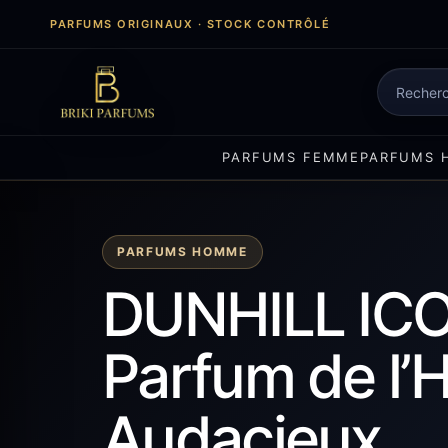
Aller
PARFUMS ORIGINAUX · STOCK CONTRÔLÉ
au
contenu
Recherch
de
produits
PARFUMS FEMME
PARFUMS 
PARFUMS HOMME
DUNHILL ICO
Parfum de l’
Audacieux