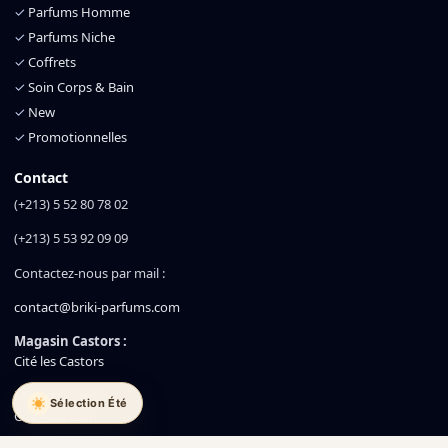
✓
Parfums Homme
✓
Parfums Niche
✓
Coffrets
✓
Soin Corps & Bain
✓
New
✓
Promotionnelles
Contact
(+213) 5 52 80 78 02
(+213) 5 53 92 09 09
Contactez-nous par mail :
contact@briki-parfums.com
Magasin Castors :
Cité les Castors
Magasin Akid :
Sélection Été
Cité Akid Lotfi