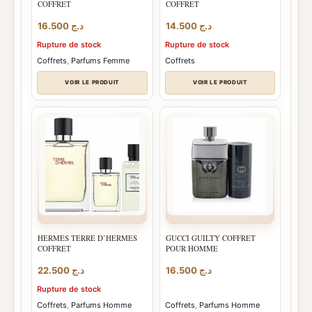
COFFRET
COFFRET
16.500
د.ج
14.500
د.ج
Rupture de stock
Rupture de stock
Coffrets
,
Parfums Femme
Coffrets
VOIR LE PRODUIT
VOIR LE PRODUIT
HERMES TERRE D’HERMES
GUCCI GUILTY COFFRET
COFFRET
POUR HOMME
22.500
د.ج
16.500
د.ج
Rupture de stock
Coffrets
,
Parfums Homme
Coffrets
,
Parfums Homme