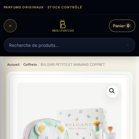
Aller
PARFUMS ORIGINAUX · STOCK CONTRÔLÉ
au
contenu
Panier
0
Recherche
de
produits
Accueil
/
Coffrets
/
BVLGARI PETITS ET MAMANS COFFRET