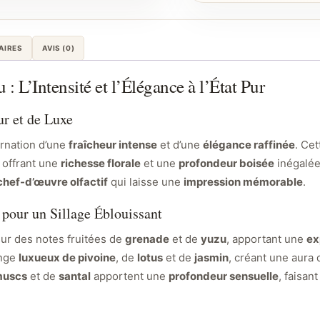
AIRES
AVIS (0)
: L’Intensité et l’Élégance à l’État Pur
r et de Luxe
arnation d’une
fraîcheur intense
et d’une
élégance raffinée
. Ce
 offrant une
richesse florale
et une
profondeur boisée
inégalée
chef-d’œuvre olfactif
qui laisse une
impression mémorable
.
 pour un Sillage Éblouissant
ur des notes fruitées de
grenade
et de
yuzu
, apportant une
ex
ange
luxueux de pivoine
, de
lotus
et de
jasmin
, créant une aura
uscs
et de
santal
apportent une
profondeur sensuelle
, faisa