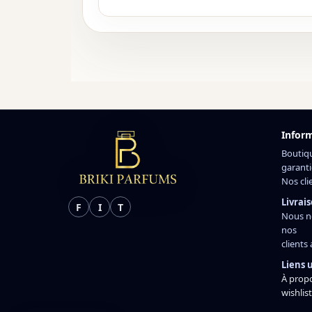
Infor
Boutiq
garanti
Nos cli
Livrais
F
I
T
Nous n
nos
clients
Liens u
À prop
wishlist