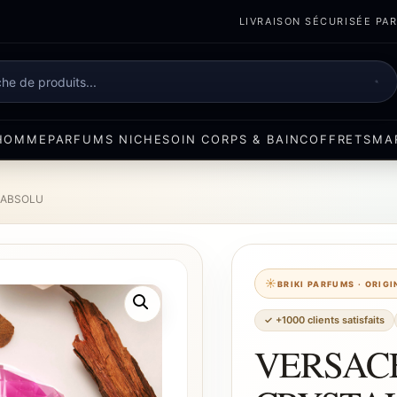
LIVRAISON SÉCURISÉE PART
e
HOMME
PARFUMS NICHE
SOIN CORPS & BAIN
COFFRETS
MA
 ABSOLU
BRIKI PARFUMS · ORIG
✓ +1000 clients satisfaits
VERSAC