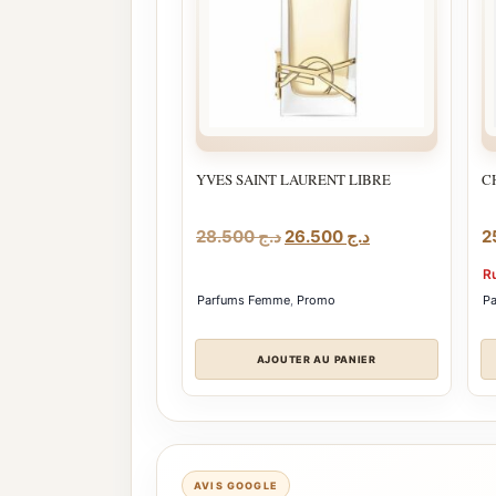
YVES SAINT LAURENT LIBRE
C
Le
Le
28.500
د.ج
26.500
د.ج
prix
prix
R
initial
actuel
Parfums Femme
,
Promo
P
était :
est :
د.ج 26.500.
د.ج 28.500.
AJOUTER AU PANIER
AVIS GOOGLE