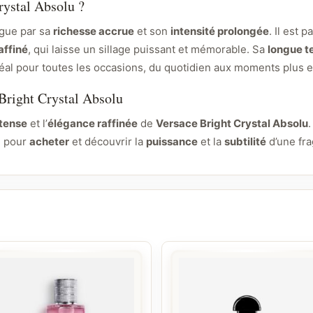
rystal Absolu ?
ngue par sa
richesse accrue
et son
intensité prolongée
. Il est 
affiné
, qui laisse un sillage puissant et mémorable. Sa
longue t
déal pour toutes les occasions, du quotidien aux moments plus 
 Bright Crystal Absolu
ntense
et l’
élégance raffinée
de
Versace Bright Crystal Absolu
ci pour
acheter
et découvrir la
puissance
et la
subtilité
d’une fr