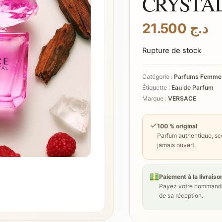
CRYSTA
21.500
د.ج
Rupture de stock
Catégorie :
Parfums Femme
Étiquette :
Eau de Parfum
Marque :
VERSACE
✓
100 % original
Parfum authentique, sce
jamais ouvert.
Paiement à la livraiso
Payez votre commande
de sa réception.