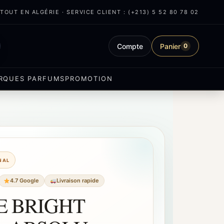
OUT EN ALGÉRIE · SERVICE CLIENT : (+213) 5 52 80 78 02
Compte
Panier
0
RQUES PARFUMS
PROMOTION
INAL
4.7 Google
Livraison rapide
E BRIGHT