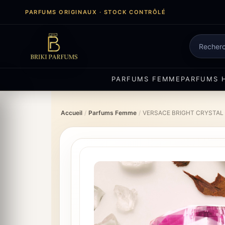
Aller
PARFUMS ORIGINAUX · STOCK CONTRÔLÉ
au
contenu
Recherch
de
produits
PARFUMS FEMME
PARFUMS 
Accueil
/
Parfums Femme
/
VERSACE BRIGHT CRYSTAL