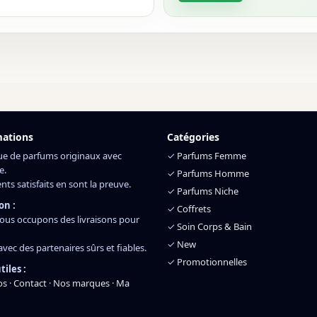
mations
Catégories
ue de parfums originaux avec
✓
Parfums Femme
e.
✓
Parfums Homme
ents satisfaits en sont la preuve.
✓
Parfums Niche
on :
✓
Coffrets
ous occupons des livraisons pour
✓
Soin Corps & Bain
✓
New
 avec des partenaires sûrs et fiables.
✓
Promotionnelles
tiles :
os
·
Contact
·
Nos marques
·
Ma