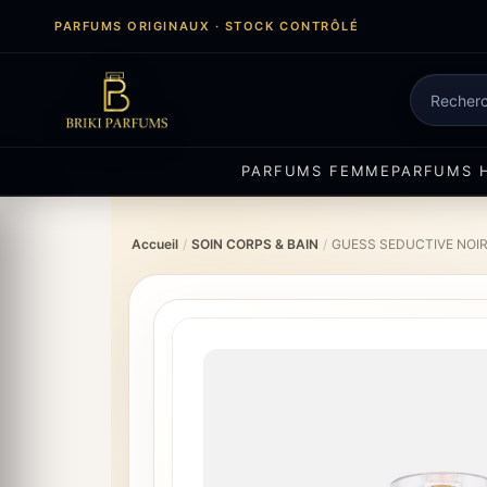
Aller
PARFUMS ORIGINAUX · STOCK CONTRÔLÉ
au
contenu
Recherch
de
produits
PARFUMS FEMME
PARFUMS 
Accueil
/
SOIN CORPS & BAIN
/
GUESS SEDUCTIVE NOI