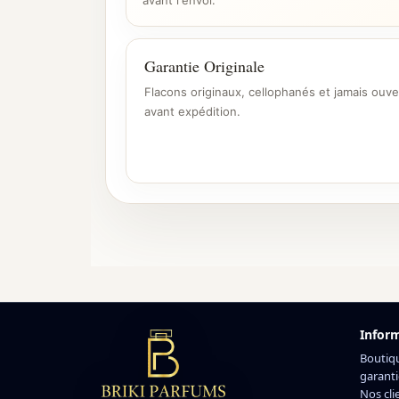
avant l'envoi.
Garantie Originale
Flacons originaux, cellophanés et jamais ouve
avant expédition.
Infor
Boutiq
garanti
Nos cli