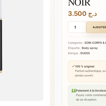
NOIR
3.500
د.ج
quantité
de
AJOUTER
GUESS
SEDUCTIVE
NOIR
Catégories :
SOIN CORPS & 
Étiquette :
Body spray
Marque :
GUESS
✓
100 % original
Parfum authentique, sce
jamais ouvert.
Paiement à la livraiso
Payez votre commande
de sa réception.