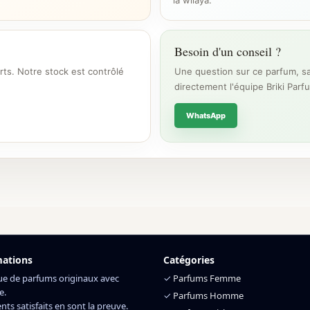
la wilaya.
Besoin d'un conseil ?
rts. Notre stock est contrôlé
Une question sur ce parfum, sa
directement l'équipe Briki Parf
WhatsApp
mations
Catégories
ue de parfums originaux avec
✓
Parfums Femme
e.
✓
Parfums Homme
ents satisfaits en sont la preuve.