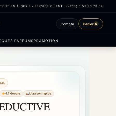
OUT EN ALGÉRIE · SERVICE CLIENT : (+213) 5 52 80 78 02
Compte
Panier
0
RQUES PARFUMS
PROMOTION
INAL
4.7 Google
Livraison rapide
SEDUCTIVE