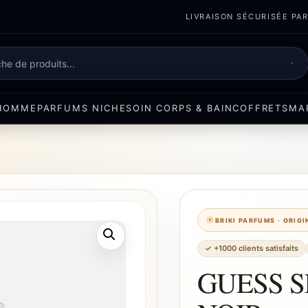
LIVRAISON SÉCURISÉE PART
e
HOMME
PARFUMS NICHE
SOIN CORPS & BAIN
COFFRETS
MA
R
BRIKI PARFUMS · ORIG
✓ +1000 clients satisfaits
GUESS 