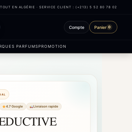
OUT EN ALGÉRIE · SERVICE CLIENT : (+213) 5 52 80 78 02
Compte
Panier
0
RQUES PARFUMS
PROMOTION
INAL
4.7 Google
Livraison rapide
SEDUCTIVE