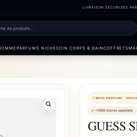
LIVRAISON SÉCURISÉE PART
e
HOMME
PARFUMS NICHE
SOIN CORPS & BAIN
COFFRETS
MA
BRIKI PARFUMS · ORIG
✓ +1000 clients satisfaits
GUESS 