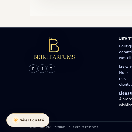
Infor
Boutiq
garanti
Nos cli
Livrais
F
I
T
Nous n
nos
clients
Liens u
À prop
wishlist
Sélection Été
© 2026 — Briki Parfums. Tous droits réservés.