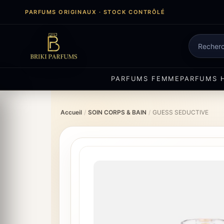
Aller
PARFUMS ORIGINAUX · STOCK CONTRÔLÉ
au
contenu
Recherch
de
produits
PARFUMS FEMME
PARFUMS 
Accueil
/
SOIN CORPS & BAIN
/
GUESS SEDUCTIVE