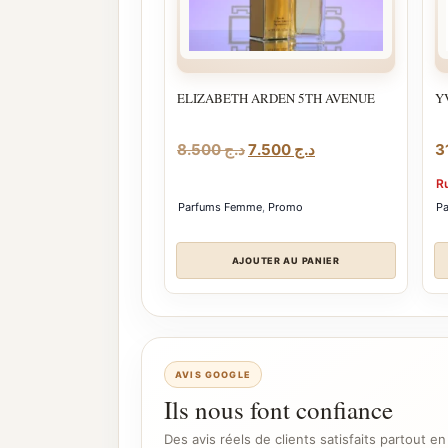
ELIZABETH ARDEN 5TH AVENUE
Y
Le
Le
8.500
د.ج
7.500
د.ج
prix
prix
R
initial
actuel
Parfums Femme
,
Promo
P
était :
est :
د.ج 7.500.
د.ج 8.500.
AJOUTER AU PANIER
AVIS GOOGLE
Ils nous font confiance
Des avis réels de clients satisfaits partout en