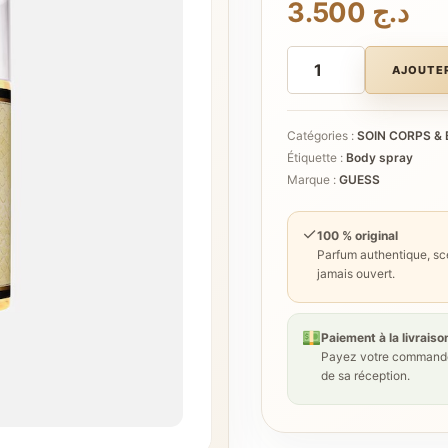
3.500
د.ج
quantité
de
AJOUTER
GUESS
SEDUCTIVE
Catégories :
SOIN CORPS & 
Étiquette :
Body spray
Marque :
GUESS
✓
100 % original
Parfum authentique, sce
jamais ouvert.
Paiement à la livraiso
Payez votre commande
de sa réception.