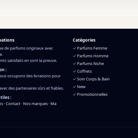
mations
Catégories
ue de parfums originaux avec
✓
Parfums Femme
e.
✓
Parfums Homme
ents satisfaits en sont la preuve.
✓
Parfums Niche
on :
✓
Coffrets
ous occupons des livraisons pour
✓
Soin Corps & Bain
✓
New
 avec des partenaires sûrs et fiables.
✓
Promotionnelles
tiles :
os
·
Contact
·
Nos marques
·
Ma