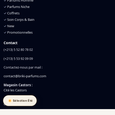
✓
Parfums Homme
✓
Parfums Niche
✓
Coffrets
✓
Soin Corps & Bain
✓
New
✓
Promotionnelles
Contact
(+213) 5 52 80 78 02
(+213) 5 53 92 09 09
Contactez-nous par mail :
contact@briki-parfums.com
Magasin Castors :
Cité les Castors
Magasin Akid :
Sélection Été
Cité Akid Lotfi