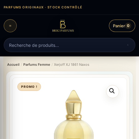
Aller
PARFUMS ORIGINAUX · STOCK CONTRÔLÉ
au
contenu
Panier
0
Recherche
de
produits
Accueil
/
Parfums Femme
/
Xerjoff XJ 1861 Naxos
PROMO !