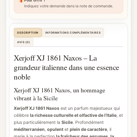
Pour offrir ?
Indiquez votre demande dans la note de commande.
DESCRIPTION
INFORMATIONS COMPLÉMENTAIRES
AVIS (0)
Xerjoff XJ 1861 Naxos – La
grandeur italienne dans une essence
noble
Xerjoff XJ 1861 Naxos, un hommage
vibrant à la Sicile
Xerjoff XJ 1861 Naxos
est un parfum majestueux qui
célèbre
la richesse culturelle et olfactive de l’Italie
, et
plus particulièrement la
Sicile
. Profondément
méditerranéen
,
opulent
et
plein de caractère
, il
marie à la perfection
la fraîcheur des agrumes
,
la