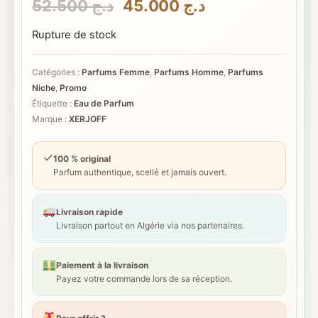
Le
Le
52.500
د.ج
45.000
د.ج
prix
prix
Rupture de stock
initial
actuel
était :
est :
Catégories :
Parfums Femme
,
Parfums Homme
,
Parfums
د.ج 45.000.
د.ج 52.500.
Niche
,
Promo
Étiquette :
Eau de Parfum
Marque :
XERJOFF
✓
100 % original
Parfum authentique, scellé et jamais ouvert.
Livraison rapide
Livraison partout en Algérie via nos partenaires.
Paiement à la livraison
Payez votre commande lors de sa réception.