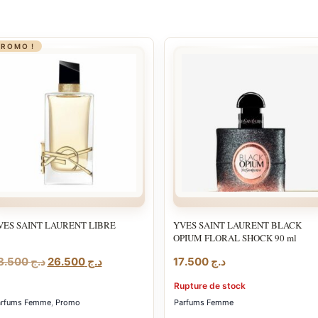
PROMO !
VES SAINT LAURENT LIBRE
YVES SAINT LAURENT BLACK
OPIUM FLORAL SHOCK 90 ml
Le
Le
28.500
د.ج
26.500
د.ج
17.500
د.ج
prix
prix
Rupture de stock
initial
actuel
arfums Femme
,
Promo
Parfums Femme
était :
est :