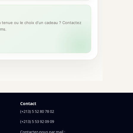
 tenue ou le choix d'un cadeau ? Contactez
ums.
Contact
(+213) 5 52 80 78 02
(+213) 5 53 92 09 09
Contactez-nous par mail :