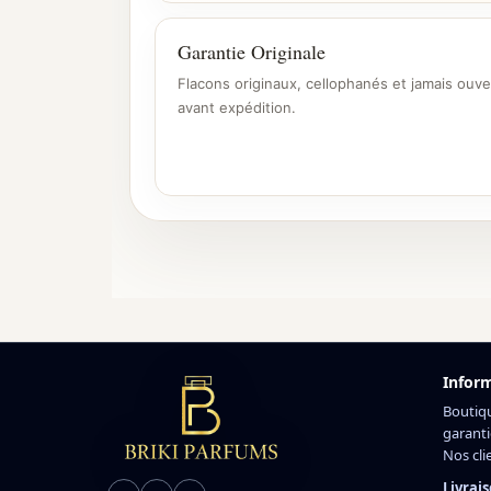
Garantie Originale
Flacons originaux, cellophanés et jamais ouve
avant expédition.
Infor
Boutiq
garanti
Nos cli
Livrais