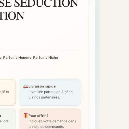
SE SEDUCTION
TION
e
,
Parfums Homme
,
Parfums Niche
Livraison rapide
llé et
Livraison partout en Algérie
via nos partenaires.
n
Pour offrir ?
 lors
Indiquez votre demande dans
la note de commande.