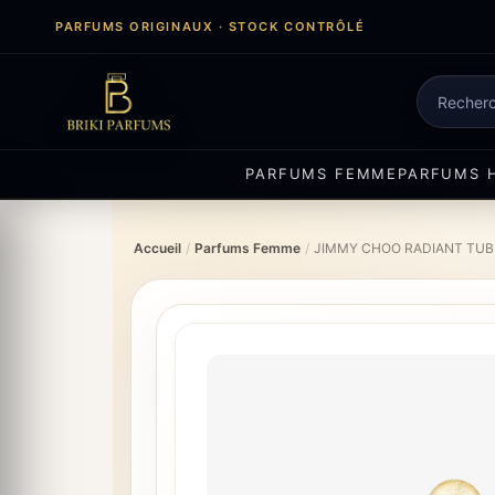
Aller
PARFUMS ORIGINAUX · STOCK CONTRÔLÉ
au
contenu
Recherch
de
produits
PARFUMS FEMME
PARFUMS 
Accueil
/
Parfums Femme
/
JIMMY CHOO RADIANT TUB