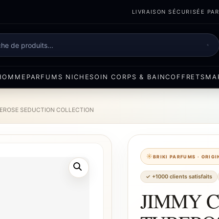
LIVRAISON SÉCURISÉE PART
e
HOMME
PARFUMS NICHE
SOIN CORPS & BAIN
COFFRETS
MA
EROSE SEDUCTION COLLECTION
BRIKI PARFUMS · ORIG
✓ +1000 clients satisfaits
JIMMY 