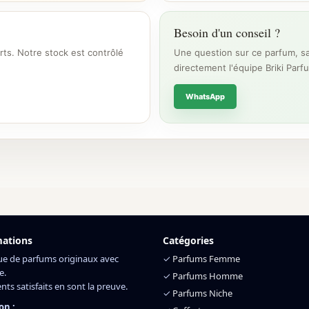
Besoin d'un conseil ?
rts. Notre stock est contrôlé
Une question sur ce parfum, sa
directement l'équipe Briki Parf
WhatsApp
mations
Catégories
ue de parfums originaux avec
✓
Parfums Femme
e.
✓
Parfums Homme
ents satisfaits en sont la preuve.
✓
Parfums Niche
on :