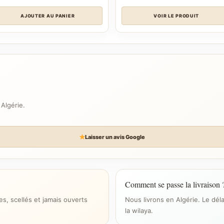
د.ج 26.500.
د.ج 28.500.
AJOUTER AU PANIER
VOIR LE PRODUIT
 Algérie.
Laisser un avis Google
Comment se passe la livraison 
s, scellés et jamais ouverts
Nous livrons en Algérie. Le dél
la wilaya.