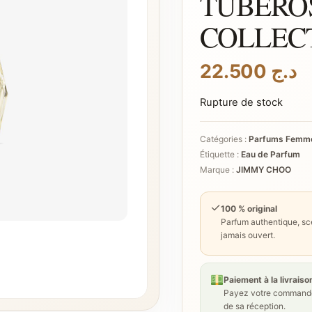
TUBERO
COLLEC
22.500
د.ج
Rupture de stock
Catégories :
Parfums Femm
Étiquette :
Eau de Parfum
Marque :
JIMMY CHOO
✓
100 % original
Parfum authentique, sce
jamais ouvert.
Paiement à la livraiso
Payez votre commande
de sa réception.