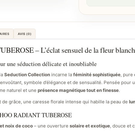
AIRES
AVIS (0)
SE – L’éclat sensuel de la fleur blanche 
ur une séduction délicate et inoubliable
la
Seduction Collection
incarne la
féminité sophistiquée
, pure
m envoûtant, symbole d’élégance et de sensualité. Pensée pou
rme naturel et une
présence magnétique tout en finesse
.
e grâce, une caresse florale intense qui habille la peau de
lu
MY CHOO RADIANT TUBEROSE
 et noix de coco
– une ouverture
solaire et exotique
, douce et 