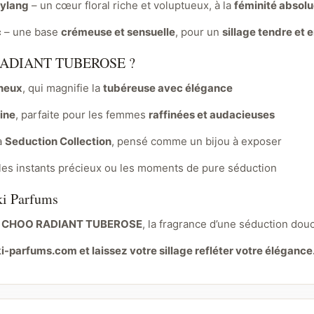
-ylang
– un cœur floral riche et voluptueux, à la
féminité absol
c
– une base
crémeuse et sensuelle
, pour un
sillage tendre et
 RADIANT TUBEROSE ?
ineux
, qui magnifie la
tubéreuse avec élégance
ine
, parfaite pour les femmes
raffinées et audacieuses
a
Seduction Collection
, pensé comme un bijou à exposer
 les instants précieux ou les moments de pure séduction
ki Parfums
 CHOO RADIANT TUBEROSE
, la fragrance d’une séduction douce
-parfums.com et laissez votre sillage refléter votre élégance