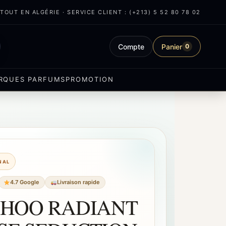
OUT EN ALGÉRIE · SERVICE CLIENT : (+213) 5 52 80 78 02
Compte
Panier
0
RQUES PARFUMS
PROMOTION
INAL
4.7 Google
Livraison rapide
CHOO RADIANT