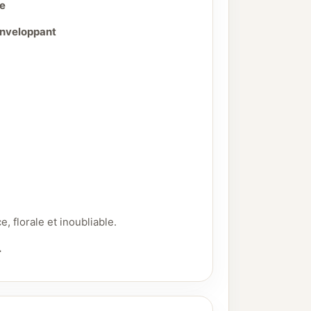
ue
 enveloppant
, florale et inoubliable.
.