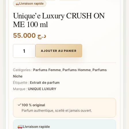
Livraison rapide
Unique’e Luxury CRUSH ON
ME 100 ml
55.000
د.ج
quantité
de
AJOUTER AU PANIER
Unique’e
Luxury
CRUSH
ON
Catégories :
Parfums Femme
,
Parfums Homme
,
Parfums
ME
Niche
100
ml
Étiquette :
Extrait de parfum
Marque :
UNIQUE LUXURY
✓
100 % original
Parfum authentique, scellé et jamais ouvert.
Livraison rapide