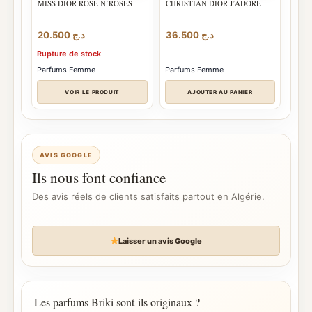
MISS DIOR ROSE N’ROSES
CHRISTIAN DIOR J’ADORE
20.500
د.ج
36.500
د.ج
Rupture de stock
Parfums Femme
Parfums Femme
VOIR LE PRODUIT
AJOUTER AU PANIER
AVIS GOOGLE
Ils nous font confiance
Des avis réels de clients satisfaits partout en Algérie.
Laisser un avis Google
Les parfums Briki sont-ils originaux ?