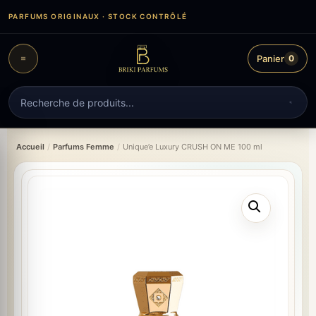
Aller
PARFUMS ORIGINAUX · STOCK CONTRÔLÉ
au
contenu
Panier
0
Recherche
de
produits
Accueil
/
Parfums Femme
/
Unique’e Luxury CRUSH ON ME 100 ml