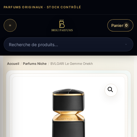
Aller
PARFUMS ORIGINAUX · STOCK CONTRÔLÉ
au
contenu
Panier
0
Recherche
de
produits
Accueil
/
Parfums Niche
/
BVLGARI Le Gemme Onekh