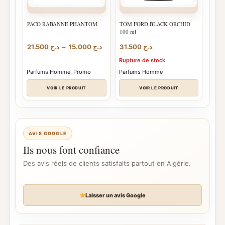
PACO RABANNE PHANTOM
TOM FORD BLACK ORCHID
100 ml
Plage
21.500
د.ج
–
15.000
د.ج
31.500
د.ج
de
Rupture de stock
prix :
د.ج 15.000
Parfums Homme
,
Promo
Parfums Homme
à
د.ج 21.500
VOIR LE PRODUIT
VOIR LE PRODUIT
AVIS GOOGLE
Ils nous font confiance
Des avis réels de clients satisfaits partout en Algérie.
Laisser un avis Google