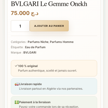
BVLGARI Le Gemme Onekh
75.000
د.ج
quantité
de
AJOUTER AU PANIER
BVLGARI
Le
Gemme
Onekh
Catégories :
Parfums Niche
,
Parfums Homme
Étiquette :
Eau de Parfum
Marque :
BVLGARI
✓
100 % original
Parfum authentique, scellé et jamais ouvert.
Livraison rapide
Livraison partout en Algérie via nos partenaires.
Paiement à la livraison
Payez votre commande lors de sa réception.