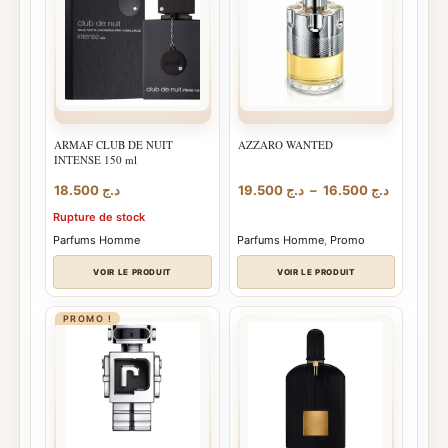
ARMAF CLUB DE NUIT
AZZARO WANTED
INTENSE 150 ml
Plage
18.500
د.ج
19.500
د.ج
–
16.500
د.ج
de
Rupture de stock
prix :
د.ج 16.500
Parfums Homme
Parfums Homme
,
Promo
à
 19.500
VOIR LE PRODUIT
VOIR LE PRODUIT
PROMO !