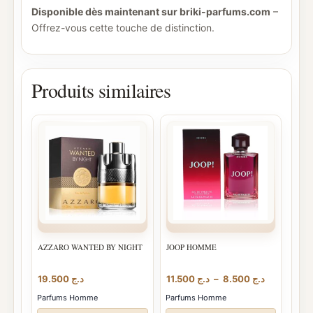
Disponible dès maintenant sur briki-parfums.com
–
Offrez-vous cette touche de distinction.
Produits similaires
AZZARO WANTED BY NIGHT
JOOP HOMME
Plage
19.500
د.ج
11.500
د.ج
–
8.500
د.ج
de
Parfums Homme
Parfums Homme
prix :