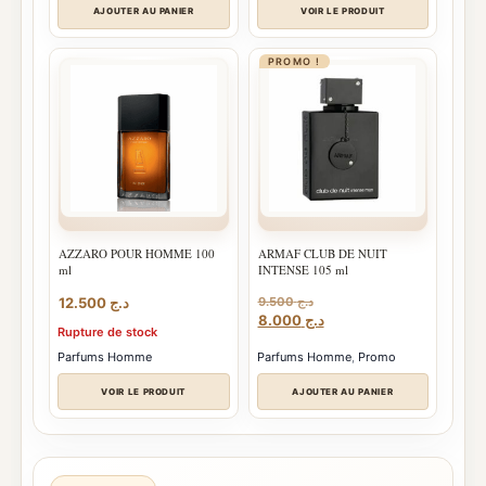
د.ج 8.500
AJOUTER AU PANIER
VOIR LE PRODUIT
à
د.ج 11.500
PROMO !
AZZARO POUR HOMME 100
ARMAF CLUB DE NUIT
ml
INTENSE 105 ml
12.500
د.ج
9.500
د.ج
Le
Le
8.000
د.ج
Rupture de stock
prix
prix
initial
actuel
Parfums Homme
Parfums Homme
,
Promo
était :
est :
د.ج 8.000.
د.ج 9.500.
VOIR LE PRODUIT
AJOUTER AU PANIER