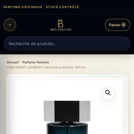
Aller
PARFUMS ORIGINAUX · STOCK CONTRÔLÉ
au
contenu
Panier
0
Recherche
de
produits
Accueil
/
Parfums Homme
/
YVES SAINT LAURENT L’Homme Le Parfum 100 ml