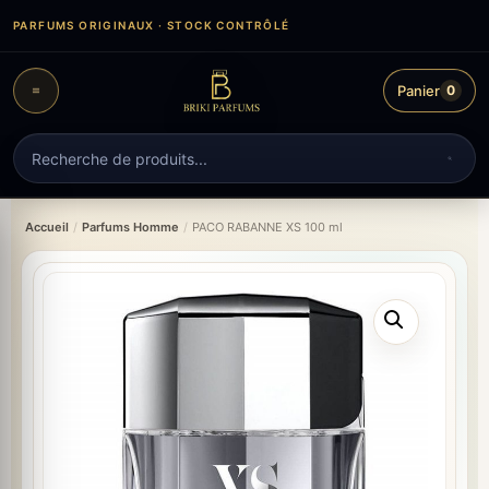
Aller
PARFUMS ORIGINAUX · STOCK CONTRÔLÉ
au
contenu
Panier
0
Recherche
de
produits
Accueil
/
Parfums Homme
/
PACO RABANNE XS 100 ml