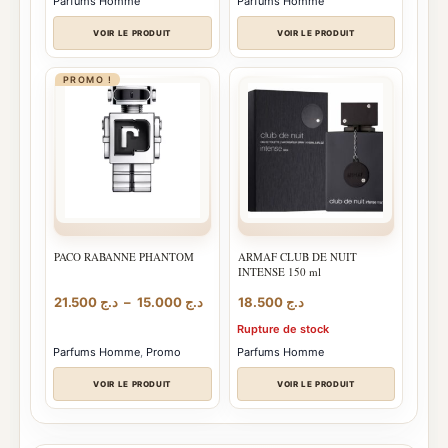
د.ج 10.500
Parfums Homme
Parfums Homme
à
د.ج 14.500
VOIR LE PRODUIT
VOIR LE PRODUIT
PROMO !
PACO RABANNE PHANTOM
ARMAF CLUB DE NUIT
INTENSE 150 ml
Plage
21.500
د.ج
–
15.000
د.ج
18.500
د.ج
de
Rupture de stock
prix :
د.ج 15.000
Parfums Homme
,
Promo
Parfums Homme
à
د.ج 21.500
VOIR LE PRODUIT
VOIR LE PRODUIT