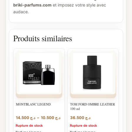
briki-parfums.com
et imposez votre style avec
audace.
Produits similaires
MONTBLANC LEGEND
TOM FORD OMBRE LEATHER
100 ml
Plage
14.500
د.ج
–
10.500
د.ج
36.500
د.ج
de
Rupture de stock
Rupture de stock
prix :