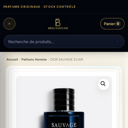
Aller
PARFUMS ORIGINAUX · STOCK CONTRÔLÉ
au
contenu
Panier
0
Recherche
de
produits
Accueil
/
Parfums Homme
/
DIOR SAUVAGE ELIXIR