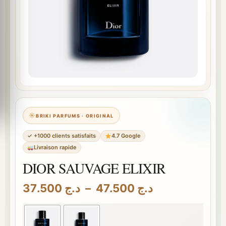
BRIKI PARFUMS · ORIGINAL
✓ +1000 clients satisfaits
4.7 Google
Livraison rapide
DIOR SAUVAGE ELIXIR
Plage
37.500
د.ج
–
47.500
د.ج
de
prix :