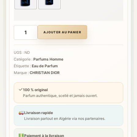
د.ج 37.500
à
د.ج 47.500
quantité
de
AJOUTER AU PANIER
DIOR
SAUVAGE
ELIXIR
UGS :
ND
Catégorie :
Parfums Homme
Étiquette :
Eau de Parfum
Marque :
CHRISTIAN DIOR
✓
100 % original
Parfum authentique, scellé et jamais ouvert.
Livraison rapide
Livraison partout en Algérie via nos partenaires.
Paiement à la livraison