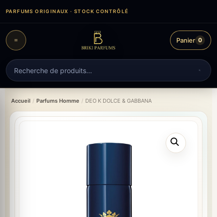
Aller
PARFUMS ORIGINAUX · STOCK CONTRÔLÉ
au
contenu
Panier
0
Recherche
de
produits
Accueil
/
Parfums Homme
/
DEO K DOLCE & GABBANA