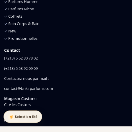
✓
Parfums Homme
✓
Parfums Niche
✓
Coffrets
✓
Soin Corps & Bain
✓
New
✓
Promotionnelles
Contact
(+213) 5 52 80 78 02
(+213) 5 53 92 09 09
Contactez-nous par mail :
contact@briki-parfums.com
Magasin Castors :
Cité les Castors
Magasin Akid :
Sélection Été
Cité Akid Lotfi