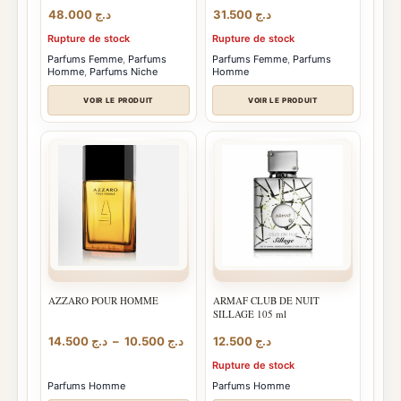
48.000
د.ج
31.500
د.ج
Rupture de stock
Rupture de stock
Parfums Femme
,
Parfums
Parfums Femme
,
Parfums
Homme
,
Parfums Niche
Homme
VOIR LE PRODUIT
VOIR LE PRODUIT
AZZARO POUR HOMME
ARMAF CLUB DE NUIT
SILLAGE 105 ml
Plage
14.500
د.ج
–
10.500
د.ج
12.500
د.ج
de
Rupture de stock
prix :
د.ج 10.500
Parfums Homme
Parfums Homme