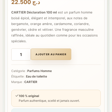
22.500
د.ج
CARTIER Déclaration 100 ml
est un parfum homme
boisé épicé, élégant et intemporel, aux notes de
bergamote, orange amère, cardamome, coriandre,
genévrier, cèdre et vétiver. Une fragrance masculine
raffinée, idéale au quotidien comme pour les occasions
spéciales.
quantité
de
AJOUTER AU PANIER
CARTIER
Déclaration
100
ml
Catégorie :
Parfums Homme
Étiquette :
Eau de toilette
Marque :
CARTIER
✓
100 % original
Parfum authentique, scellé et jamais ouvert.