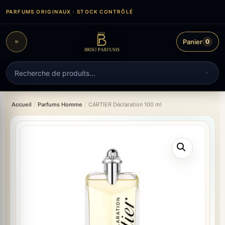
Aller
PARFUMS ORIGINAUX · STOCK CONTRÔLÉ
au
contenu
Panier
0
Recherche
de
produits
Accueil
/
Parfums Homme
/
CARTIER Déclaration 100 ml