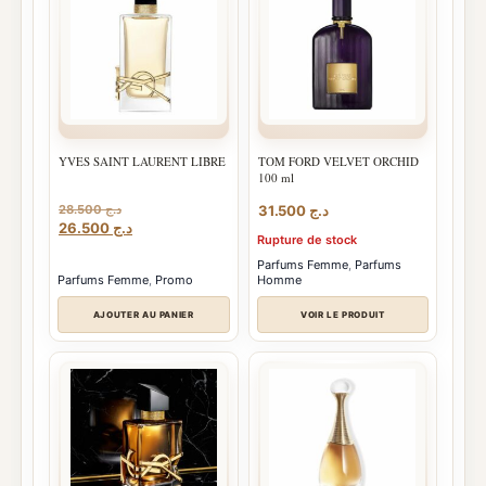
YVES SAINT LAURENT LIBRE
TOM FORD VELVET ORCHID
100 ml
28.500
د.ج
31.500
د.ج
Le
Le
26.500
د.ج
Rupture de stock
prix
prix
initial
actuel
Parfums Femme
,
Parfums
Parfums Femme
,
Promo
Homme
était :
est :
د.ج 26.500.
د.ج 28.500.
AJOUTER AU PANIER
VOIR LE PRODUIT