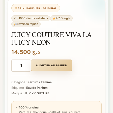
BRIKI PARFUMS · ORIGINAL
✓ +1000 clients satisfaits
4.7 Google
Livraison rapide
JUICY COUTURE VIVA LA
JUICY NEON
14.500
د.ج
quantité
de
AJOUTER AU PANIER
JUICY
COUTURE
VIVA
LA
Catégorie :
Parfums Femme
JUICY
Étiquette :
Eau de Parfum
NEON
Marque :
JUICY COUTURE
✓
100 % original
Parfum authentique, scellé et jamais ouvert.