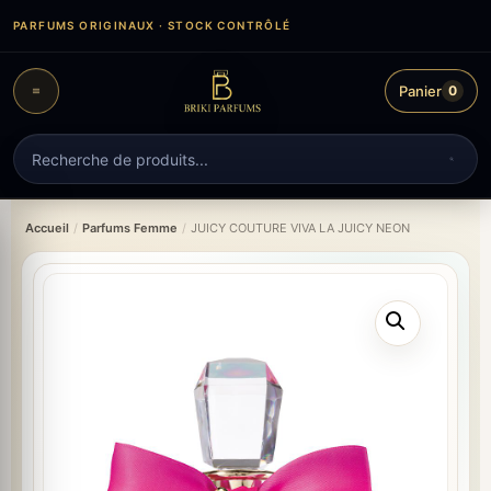
Aller
PARFUMS ORIGINAUX · STOCK CONTRÔLÉ
au
contenu
Panier
0
Recherche
de
produits
Accueil
/
Parfums Femme
/
JUICY COUTURE VIVA LA JUICY NEON