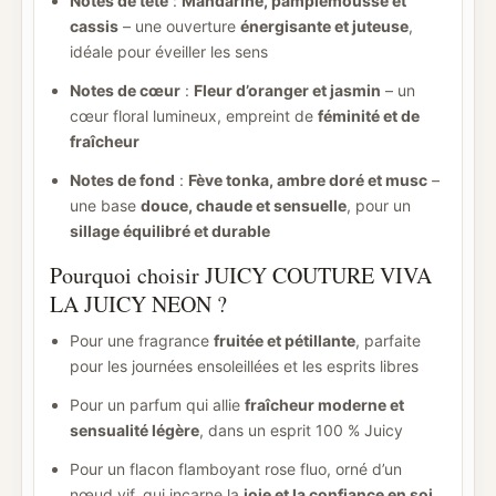
Notes de tête
:
Mandarine, pamplemousse et
cassis
– une ouverture
énergisante et juteuse
,
idéale pour éveiller les sens
Notes de cœur
:
Fleur d’oranger et jasmin
– un
cœur floral lumineux, empreint de
féminité et de
fraîcheur
Notes de fond
:
Fève tonka, ambre doré et musc
–
une base
douce, chaude et sensuelle
, pour un
sillage équilibré et durable
Pourquoi choisir JUICY COUTURE VIVA
LA JUICY NEON ?
Pour une fragrance
fruitée et pétillante
, parfaite
pour les journées ensoleillées et les esprits libres
Pour un parfum qui allie
fraîcheur moderne et
sensualité légère
, dans un esprit 100 % Juicy
Pour un flacon flamboyant rose fluo, orné d’un
nœud vif, qui incarne la
joie et la confiance en soi