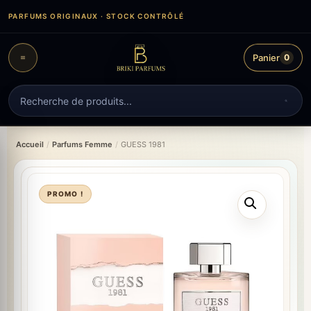
Aller
PARFUMS ORIGINAUX · STOCK CONTRÔLÉ
au
contenu
Panier
0
Recherche
de
produits
Accueil
/
Parfums Femme
/
GUESS 1981
PROMO !