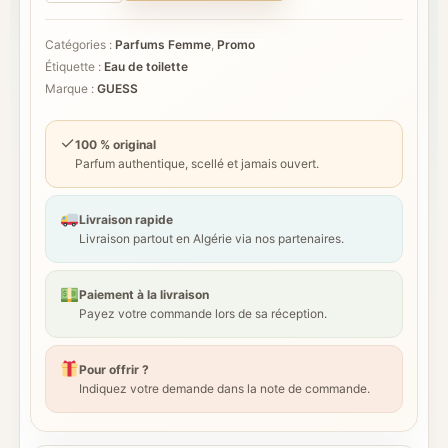
était :
est :
1981
د.ج 5.500.
د.ج 6.800.
Catégories :
Parfums Femme
,
Promo
Étiquette :
Eau de toilette
Marque :
GUESS
✓
100 % original
Parfum authentique, scellé et jamais ouvert.
Livraison rapide
Livraison partout en Algérie via nos partenaires.
Paiement à la livraison
Payez votre commande lors de sa réception.
Pour offrir ?
Indiquez votre demande dans la note de commande.