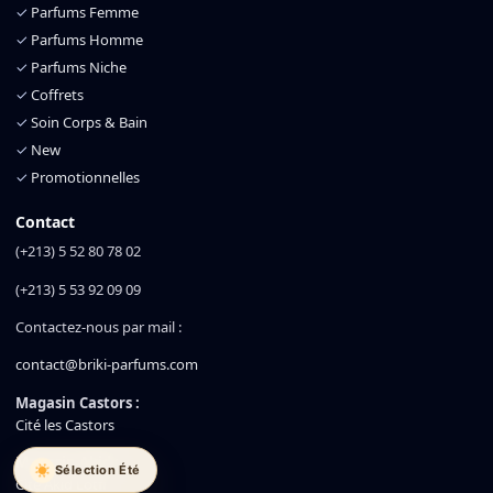
✓
Parfums Femme
✓
Parfums Homme
✓
Parfums Niche
✓
Coffrets
✓
Soin Corps & Bain
✓
New
✓
Promotionnelles
Contact
(+213) 5 52 80 78 02
(+213) 5 53 92 09 09
Contactez-nous par mail :
contact@briki-parfums.com
Magasin Castors :
Cité les Castors
Magasin Akid :
Sélection Été
Cité Akid Lotfi