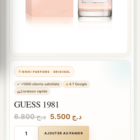
BRIKI PARFUMS · ORIGINAL
✓ +1000 clients satisfaits
4.7 Google
Livraison rapide
GUESS 1981
Le
Le
6.800
د.ج
5.500
د.ج
prix
prix
quantité
initial
actuel
de
AJOUTER AU PANIER
GUESS