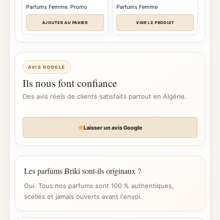
initial
actuel
Parfums Femme
,
Promo
Parfums Femme
était :
est :
د.ج 26.500.
د.ج 28.500.
AJOUTER AU PANIER
VOIR LE PRODUIT
AVIS GOOGLE
Ils nous font confiance
Des avis réels de clients satisfaits partout en Algérie.
Laisser un avis Google
Les parfums Briki sont-ils originaux ?
Oui. Tous nos parfums sont 100 % authentiques,
scellés et jamais ouverts avant l'envoi.