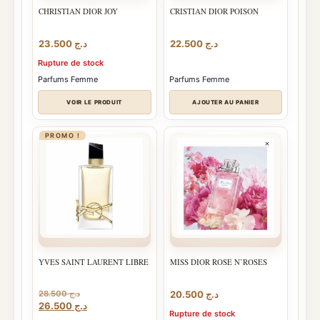
CHRISTIAN DIOR JOY
CRISTIAN DIOR POISON
23.500
د.ج
22.500
د.ج
Rupture de stock
Parfums Femme
Parfums Femme
VOIR LE PRODUIT
AJOUTER AU PANIER
PROMO !
YVES SAINT LAURENT LIBRE
MISS DIOR ROSE N’ROSES
28.500
د.ج
20.500
د.ج
Le
Le
26.500
د.ج
Rupture de stock
prix
prix