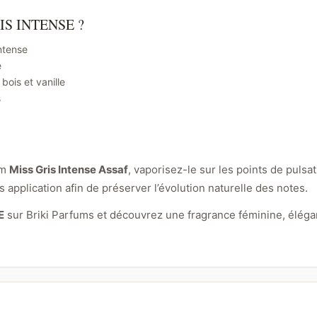
RIS INTENSE ?
intense
e
 bois et vanille
s
um
Miss Gris Intense Assaf
, vaporisez-le sur les points de pulsat
ès application afin de préserver l’évolution naturelle des notes.
E
sur Briki Parfums et découvrez une fragrance féminine, élégant