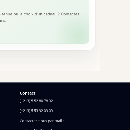
 tenue ou le choix d'un cadeau ? Contactez
ums.
Contact
(+213) 5 52 80 78 02
(+213) 5 53 92 09 09
Contactez-nous par mail :