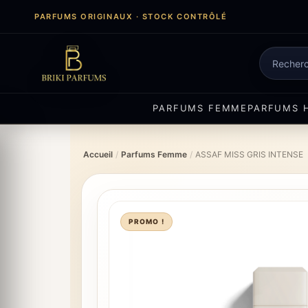
Aller
PARFUMS ORIGINAUX · STOCK CONTRÔLÉ
au
contenu
Recherch
de
produits
PARFUMS FEMME
PARFUMS 
Accueil
/
Parfums Femme
/
ASSAF MISS GRIS INTENSE
PROMO !