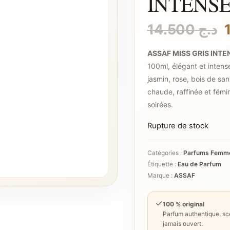
INTENS
14.500
د.ج
ASSAF MISS GRIS INTE
i
100ml, élégant et intense
é
jasmin, rose, bois de san
chaude, raffinée et fémini
soirées.
Rupture de stock
Catégories :
Parfums Femm
Étiquette :
Eau de Parfum
Marque :
ASSAF
✓
100 % original
Parfum authentique, sce
jamais ouvert.