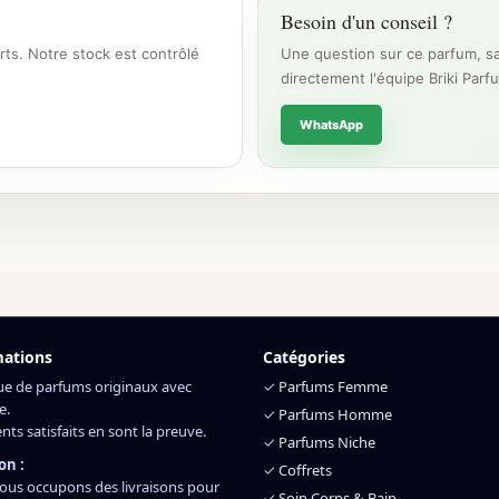
Besoin d'un conseil ?
rts. Notre stock est contrôlé
Une question sur ce parfum, sa
directement l'équipe Briki Parf
WhatsApp
mations
Catégories
ue de parfums originaux avec
✓
Parfums Femme
e.
✓
Parfums Homme
ents satisfaits en sont la preuve.
✓
Parfums Niche
on :
✓
Coffrets
ous occupons des livraisons pour
✓
Soin Corps & Bain