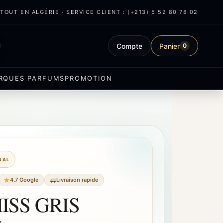
OUT EN ALGÉRIE · SERVICE CLIENT : (+213) 5 52 80 78 02
Compte
Panier
0
RQUES PARFUMS
PROMOTION
INAL
4.7 Google
Livraison rapide
ISS GRIS