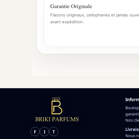
Garantie Originale
Flacons originaux, cellophanés et jamais ouve
avant expédition.
Infor
Boutiq
garanti
Nos cli
Livrais
F
I
T
Nous n