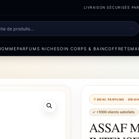
LIVRAISON SÉCURISÉE PART
e
HOMME
PARFUMS NICHE
SOIN CORPS & BAIN
COFFRETS
MA
BRIKI PARFUMS · ORIG
✓ +1000 clients satisfaits
ASSAF M