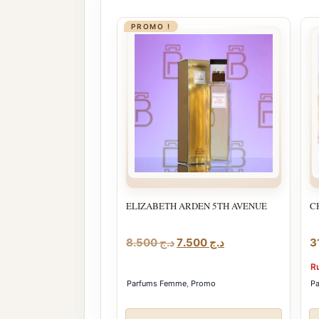
PROMO !
ELIZABETH ARDEN 5TH AVENUE
C
Le
Le
8.500
د.ج
7.500
د.ج
prix
prix
R
initial
actuel
Parfums Femme
,
Promo
P
était :
est :
د.ج 7.500.
د.ج 8.500.