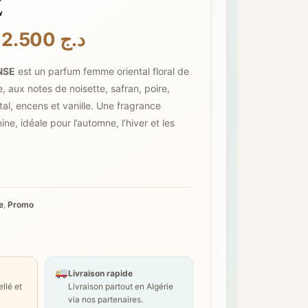
E
Le
Le
12.500
د.ج
prix
prix
NSE
est un parfum femme oriental floral de
nitial
actuel
, aux notes de noisette, safran, poire,
tait :
est :
tal, encens et vanille. Une fragrance
د.ج 12.500.
د.ج 14.500.
ne, idéale pour l’automne, l’hiver et les
e
,
Promo
Livraison rapide
llé et
Livraison partout en Algérie
via nos partenaires.