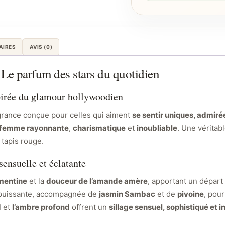
AIRES
AVIS (0)
Le parfum des stars du quotidien
pirée du glamour hollywoodien
grance conçue pour celles qui aiment
se sentir uniques, admiré
 femme rayonnante
,
charismatique
et
inoubliable
. Une véritab
 tapis rouge.
sensuelle et éclatante
émentine
et la
douceur de l’amande amère
, apportant un départ
et puissante, accompagnée de
jasmin Sambac
et de
pivoine
, pou
d
et
l’ambre profond
offrent un
sillage sensuel, sophistiqué et i