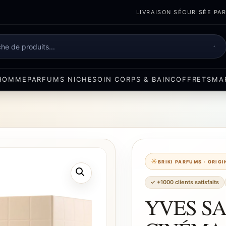
LIVRAISON SÉCURISÉE PART
e
HOMME
PARFUMS NICHE
SOIN CORPS & BAIN
COFFRETS
MA
BRIKI PARFUMS · ORIG
✓ +1000 clients satisfaits
YVES S