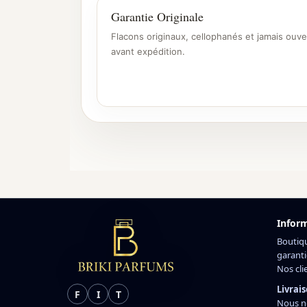
Garantie Originale
Flacons originaux, cellophanés et jamais ouve
avant expédition.
Infor
Boutiq
garanti
Nos cli
Livrais
F
I
T
Nous n