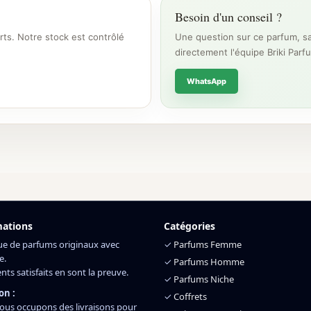
Besoin d'un conseil ?
rts. Notre stock est contrôlé
Une question sur ce parfum, sa
directement l'équipe Briki Parf
WhatsApp
mations
Catégories
ue de parfums originaux avec
✓
Parfums Femme
e.
✓
Parfums Homme
ents satisfaits en sont la preuve.
✓
Parfums Niche
on :
✓
Coffrets
ous occupons des livraisons pour