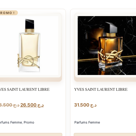
PROMO !
VES SAINT LAURENT LIBRE
YVES SAINT LAURENT LIBRE
Le
Le
28.500
د.ج
26.500
د.ج
31.500
د.ج
prix
prix
initial
actuel
arfums Femme
,
Promo
Parfums Femme
était :
est :
د.ج 26.500.
د.ج 28.500.