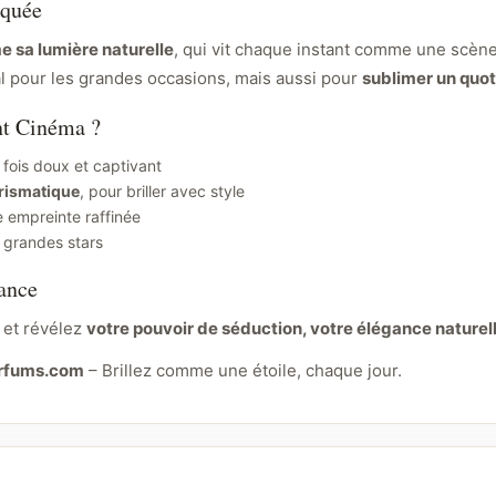
rquée
 sa lumière naturelle
, qui vit chaque instant comme une scène,
éal pour les grandes occasions, mais aussi pour
sublimer un quot
nt Cinéma ?
a fois doux et captivant
arismatique
, pour briller avec style
ne empreinte raffinée
s grandes stars
iance
, et révélez
votre pouvoir de séduction, votre élégance naturell
arfums.com
– Brillez comme une étoile, chaque jour.