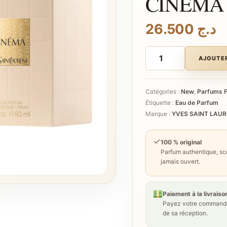
CINÉMA
26.500
د.ج
quantité
de
AJOUTER
YVES
SAINT
LAURENT
CINÉMA
Catégories :
New
,
Parfums 
Étiquette :
Eau de Parfum
Marque :
YVES SAINT LAU
✓
100 % original
Parfum authentique, sce
jamais ouvert.
Paiement à la livraiso
Payez votre commande
de sa réception.