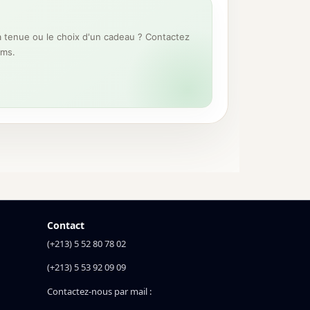
 tenue ou le choix d'un cadeau ? Contactez
ums.
Contact
(+213) 5 52 80 78 02
(+213) 5 53 92 09 09
Contactez-nous par mail :