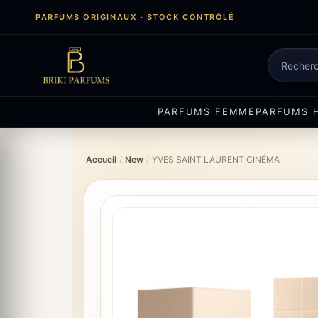
Aller
PARFUMS ORIGINAUX · STOCK CONTRÔLÉ
au
contenu
Recherch
de
produits
PARFUMS FEMME
PARFUMS 
Accueil
/
New
/
YVES SAINT LAURENT CINÉMA