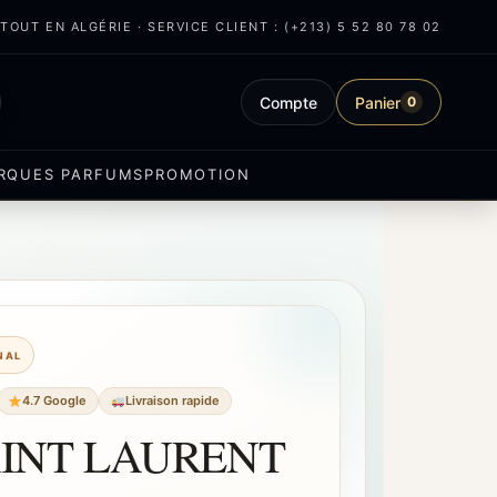
OUT EN ALGÉRIE · SERVICE CLIENT : (+213) 5 52 80 78 02
Compte
Panier
0
RQUES PARFUMS
PROMOTION
INAL
4.7 Google
Livraison rapide
AINT LAURENT