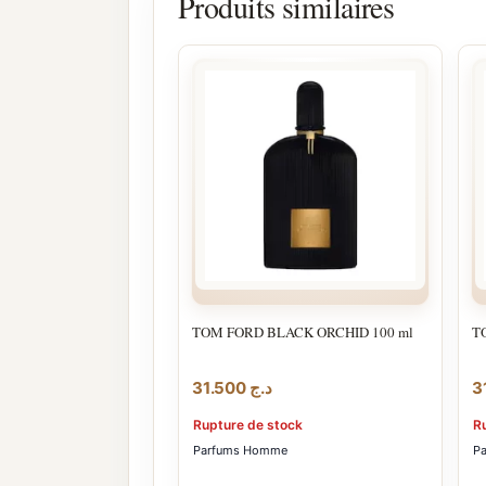
Produits similaires
TOM FORD BLACK ORCHID 100 ml
T
31.500
د.ج
Rupture de stock
R
Parfums Homme
P