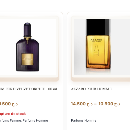
OM FORD VELVET ORCHID 100 ml
AZZARO POUR HOMME
Plag
31.500
د.ج
14.500
د.ج
–
10.500
د.ج
de
upture de stock
prix :
arfums Femme
,
Parfums Homme
Parfums Homme
10.500
à