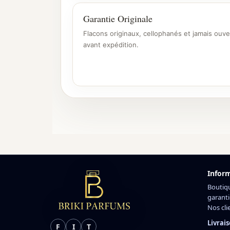
Garantie Originale
Flacons originaux, cellophanés et jamais ouve
avant expédition.
Infor
Boutiq
garanti
Nos cli
Livrais
F
I
T