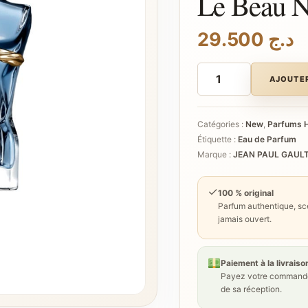
Le Beau N
29.500
د.ج
quantité
de
AJOUTER
JEAN
PAUL
GAULTIER
Le
Catégories :
New
,
Parfums
Beau
Étiquette :
Eau de Parfum
Narcisse
Marque :
JEAN PAUL GAULT
✓
100 % original
Parfum authentique, sce
jamais ouvert.
Paiement à la livraiso
Payez votre commande
de sa réception.