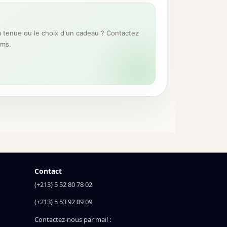
 tenue ou le choix d'un cadeau ? Contactez
ums.
Contact
(+213) 5 52 80 78 02
(+213) 5 53 92 09 09
Contactez-nous par mail :