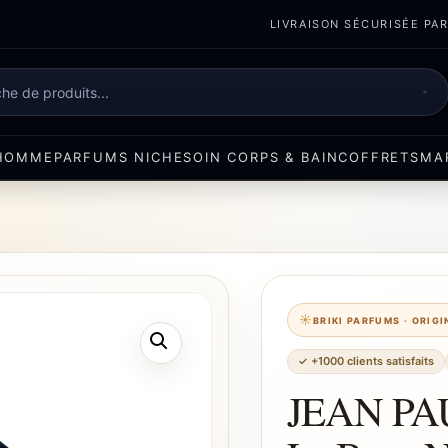
LIVRAISON SÉCURISÉE PART
e
HOMME
PARFUMS NICHE
SOIN CORPS & BAIN
COFFRETS
MA
BRIKI PARFUMS · ORIG
✓ +1000 clients satisfaits
JEAN PA