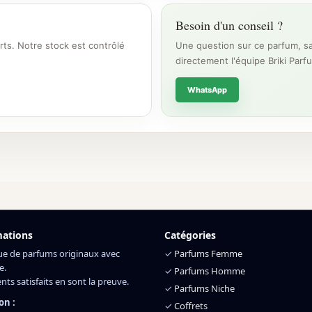
Besoin d'un conseil ?
rts. Notre stock est contrôlé
Une question sur ce parfum, sa
directement l'équipe Briki Parf
WhatsApp
mations
Catégories
ue de parfums originaux avec
✓
Parfums Femme
e.
✓
Parfums Homme
ents satisfaits en sont la preuve.
✓
Parfums Niche
on :
✓
Coffrets