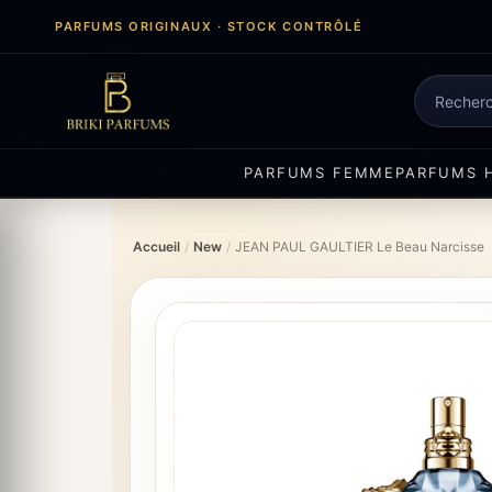
Aller
PARFUMS ORIGINAUX · STOCK CONTRÔLÉ
au
contenu
Recherch
de
produits
PARFUMS FEMME
PARFUMS 
Accueil
/
New
/
JEAN PAUL GAULTIER Le Beau Narcisse