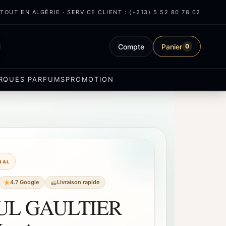
OUT EN ALGÉRIE · SERVICE CLIENT : (+213) 5 52 80 78 02
Compte
Panier
0
RQUES PARFUMS
PROMOTION
INAL
4.7 Google
Livraison rapide
UL GAULTIER