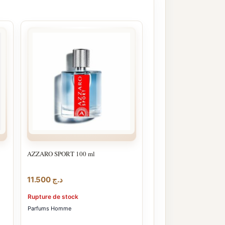
AZZARO SPORT 100 ml
e
11.500
د.ج
Rupture de stock
Parfums Homme
د.ج 